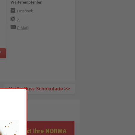
Weiterempfehlen
Facebook
X
E-Mail
F
Heiße Nuss-Schokolade >>