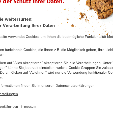
Heiße Nuss-Schokolade
Klassischer Chai Latte