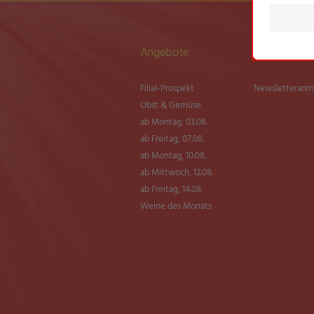
Angebote
Newsletter
Filial-Prospekt
Newsletter­an
Obst & Gemüse
ab Montag, 03.08.
ab Freitag, 07.08.
ab Montag, 10.08.
ab Mittwoch, 12.08.
ab Freitag, 14.08.
Weine des Monats