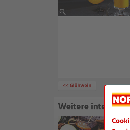
<< Glühwein
Weitere interessan