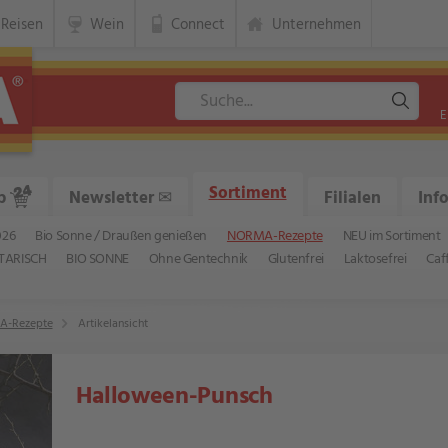
Reisen
Wein
Connect
Unternehmen
E
Sortiment
p
Newsletter
✉
Filialen
Inf
026
Bio Sonne / Draußen genießen
NORMA-Rezepte
NEU im Sortiment
TARISCH
BIO SONNE
Ohne Gentechnik
Glutenfrei
Laktosefrei
Caf
-Rezepte
Artikelansicht
Halloween-Punsch