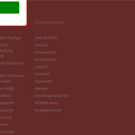
ationen
Unternehmen
MA Plus App
Über NORMA
ittel­
Historie
wendung
Organisation
ern
International
sche Masthuhn-
Logistik
e
Filialnetz
MA-Richtlinien
Einkauf
Expansion
e Vielfalt
Karriere
 NORMA
Verantwortung/CSR
Garantie
NORMA News
ualität
Imagebroschüre
ortung
rtikel
tsartikel