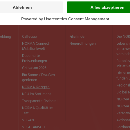
Sortiment
Filialen
Inform
meldung
Caffeciao
Filialfinder
Die NOR
NORMA Connect
Neueröffnungen
Lebensm
Mobilfunkwelt
versch
verhind
Dauerhafte
Preissenkungen
Europäi
Initiativ
Grillsaison 2026
Die NOR
Bio Sonne / Draußen
für den 
genießen
Regional
NORMA-Rezepte
Bio bei
NEU im Sortiment
NORMA 
Transparente Fischerei
NORMA Q
NORMA Qualität im
Test
Verantw
VEGAN
Aktionsa
VEGETARISCH
Sortimen