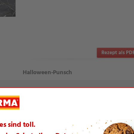
Rezept als PD
Halloween-Punsch
te Artikel aus dieser Themenwelt