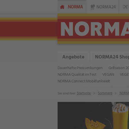
NORMA
NORMA24
Angebote
NORMA24 Sho
Dauerhafte Preissenkungen
Grillsaison 2
NORMA Qualität im Test
VEGAN
VEGE
NORMA Connect Mobilfunkwelt
Startseite
Sortiment
NORMA
Sie sind hier: