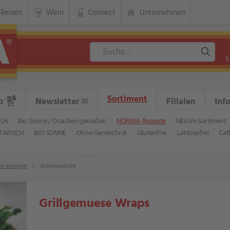
Reisen
Wein
Connect
Unternehmen
E
Sortiment
p
Newsletter
✉
Filialen
Inf
026
Bio Sonne / Draußen genießen
NORMA-Rezepte
NEU im Sortiment
TARISCH
BIO SONNE
Ohne Gentechnik
Glutenfrei
Laktosefrei
Caf
-Rezepte
Artikelansicht
Grillgemuese Wraps