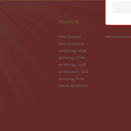
Angebote
Newsletter
Filial-Prospekt
Newsletter­an
Obst & Gemüse
ab Montag, 03.08.
ab Freitag, 07.08.
ab Montag, 10.08.
ab Mittwoch, 12.08.
ab Freitag, 14.08.
Weine des Monats