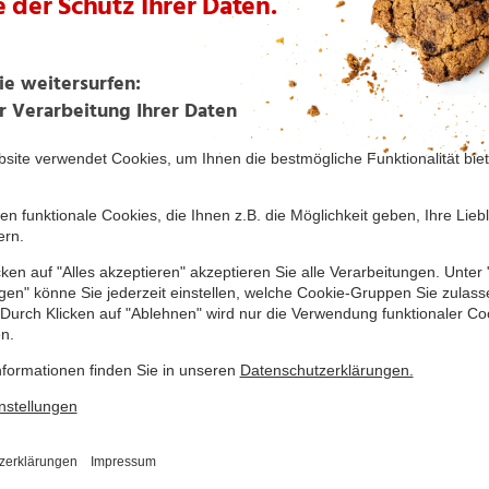
Herzhafte Rosenquiche
Kabeljau mit glasierten
Möhren im Speckmantel