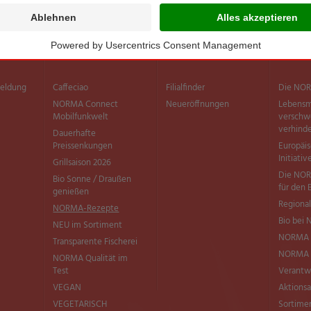
Sortiment
Filialen
Inform
meldung
Caffeciao
Filialfinder
Die NOR
NORMA Connect
Neueröffnungen
Lebensm
Mobilfunkwelt
versch
verhind
Dauerhafte
Preissenkungen
Europäi
Initiativ
Grillsaison 2026
Die NOR
Bio Sonne / Draußen
für den 
genießen
Regional
NORMA-Rezepte
Bio bei
NEU im Sortiment
NORMA 
Transparente Fischerei
NORMA Q
NORMA Qualität im
Test
Verantw
VEGAN
Aktionsa
VEGETARISCH
Sortimen