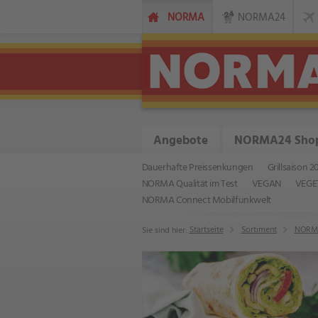
NORMA
NORMA24
Angebote
NORMA24 Sho
Dauerhafte Preissenkungen
Grillsaison 2
NORMA Qualität im Test
VEGAN
VEGE
NORMA Connect Mobilfunkwelt
Startseite
Sortiment
NORMA
Sie sind hier: