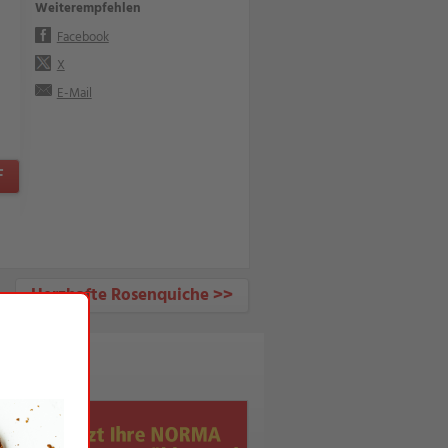
Weiterempfehlen
Facebook
X
E-Mail
F
Herzhafte Rosenquiche >>