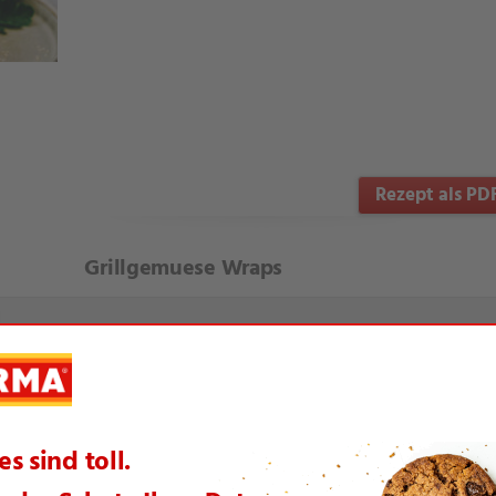
Rezept als PD
Grillgemuese Wraps
te Artikel aus dieser Themenwelt