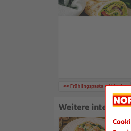
<< Frühlingspasta mit Lachs
Weitere interessan