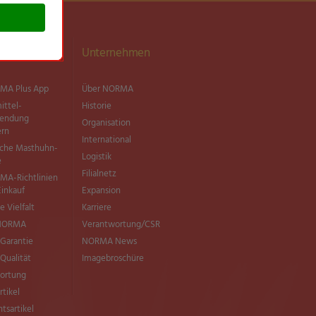
ationen
Unternehmen
MA Plus App
Über NORMA
ittel­
Historie
wendung
Organisation
ern
International
sche Masthuhn-
Logistik
e
Filialnetz
MA-Richtlinien
Einkauf
Expansion
e Vielfalt
Karriere
 NORMA
Verantwortung/CSR
Garantie
NORMA News
ualität
Imagebroschüre
ortung
rtikel
tsartikel