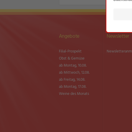
Angebote
Newsletter
Filial-Prospekt
Newsletter­an
Obst & Gemüse
ab Montag, 10.08.
ab Mittwoch, 12.08.
ab Freitag, 14.08.
ab Montag, 17.08.
Weine des Monats