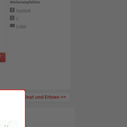
Weiterempfehlen
Facebook
X
E-Mail
F
toffeln, Spinat und Erbsen >>