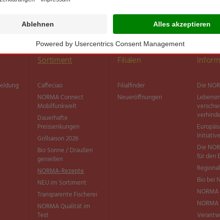
Sortiment
Filialen
Inform
meldung
Caffeciao
Filialfinder
Die NOR
NORMA Connect
Neueröffnungen
Lebensm
Mobilfunkwelt
versch
verhind
Dauerhafte
Preissenkungen
Europäi
Initiativ
Grillsaison 2026
Die NOR
Bio Sonne / Draußen
für den 
genießen
Regional
NORMA-Rezepte
Bio bei
NEU im Sortiment
NORMA 
Transparente Fischerei
NORMA Q
NORMA Qualität im
Test
Verantw