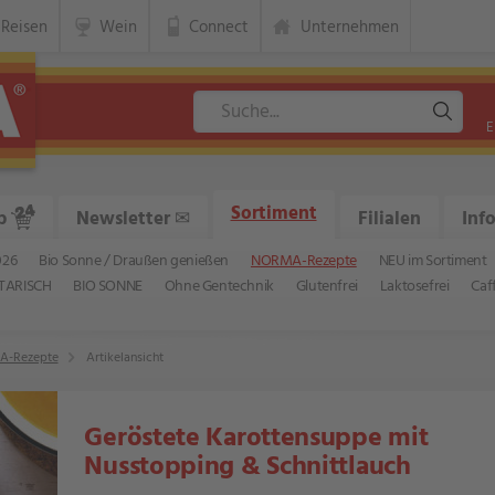
Reisen
Wein
Connect
Unternehmen
E
Sortiment
p
Newsletter
✉
Filialen
Inf
026
Bio Sonne / Draußen genießen
NORMA-Rezepte
NEU im Sortiment
TARISCH
BIO SONNE
Ohne Gentechnik
Glutenfrei
Laktosefrei
Caf
-Rezepte
Artikelansicht
Geröstete Karottensuppe mit
Nusstopping & Schnittlauch