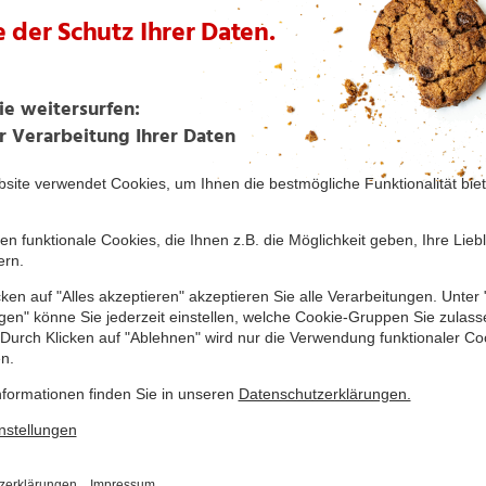
Grüner Seelenwärmer mit
Gurken-Gazpacho
Kartoffeln, Spinat und
Erbsen