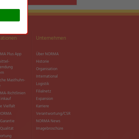
ationen
Unternehmen
MA Plus App
Über NORMA
ittel­
Historie
wendung
Organisation
ern
International
sche Masthuhn-
Logistik
e
Filialnetz
MA-Richtlinien
Einkauf
Expansion
e Vielfalt
Karriere
 NORMA
Verantwortung/CSR
Garantie
NORMA News
ualität
Imagebroschüre
ortung