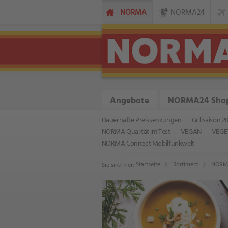
NORMA
NORMA24
Angebote
NORMA24 Sho
Dauerhafte Preissenkungen
Grillsaison 2
NORMA Qualität im Test
VEGAN
VEGE
NORMA Connect Mobilfunkwelt
Startseite
Sortiment
NORMA
Sie sind hier: