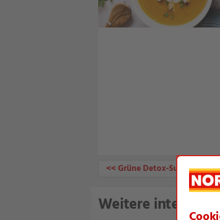
<< Grüne Detox-Suppe
Weitere interessan