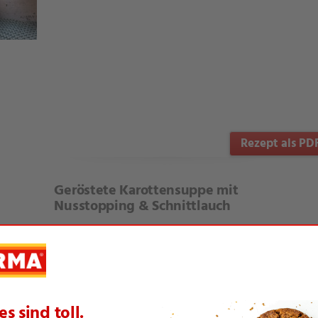
Rezept als PD
Geröstete Karottensuppe mit
Nusstopping & Schnittlauch
Grüner Seelenwärmer mit Kar
te Artikel aus dieser Themenwelt