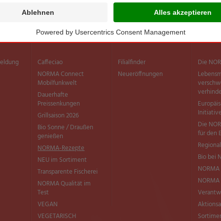
Sortiment
Filialen
Inform
meldung
Caffeciao
Filialfinder
Die NOR
NORMA Connect
Neueröffnungen
Lebensm
Mobilfunkwelt
versch
verhind
Dauerhafte
Preissenkungen
Europäi
Initiativ
Grillsaison 2026
Die NOR
Bio Sonne / Draußen
für den 
genießen
Regional
NORMA-Rezepte
Bio bei
NEU im Sortiment
NORMA 
Transparente Fischerei
NORMA Q
NORMA Qualität im
Test
Verantw
VEGAN
Aktionsa
VEGETARISCH
Sortimen