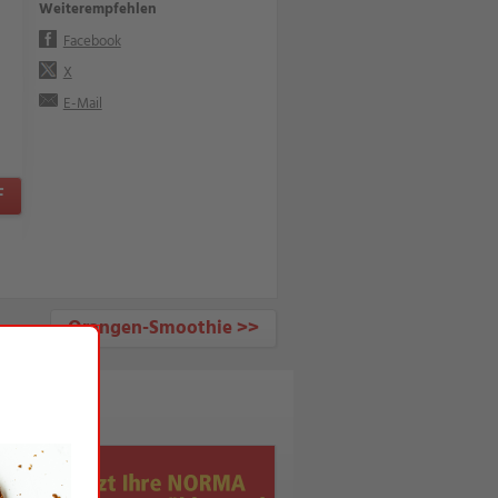
Weiterempfehlen
Facebook
X
E-Mail
F
Orangen-Smoothie >>