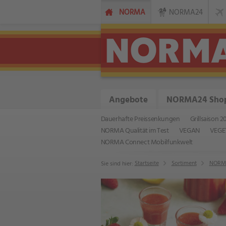
NORMA
NORMA24
Angebote
NORMA24 Sho
Dauerhafte Preissenkungen
Grillsaison 2
NORMA Qualität im Test
VEGAN
VEGE
NORMA Connect Mobilfunkwelt
Startseite
Sortiment
NORMA
Sie sind hier: