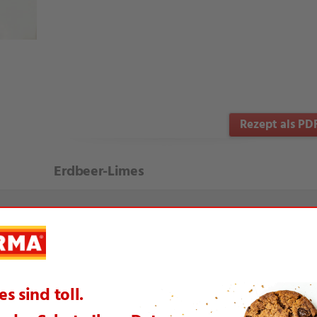
Rezept als PD
Erdbeer-Limes
te Artikel aus dieser Themenwelt