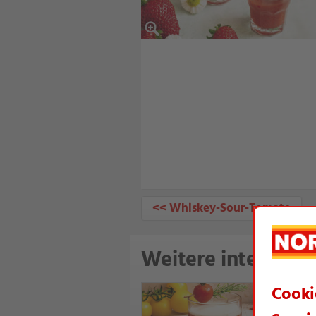
<< Whiskey-Sour-Tomate
Weitere interessan