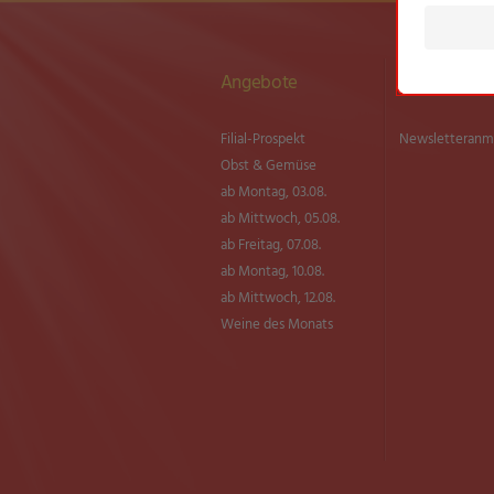
Angebote
Newsletter
Filial-Prospekt
Newsletter­an
Obst & Gemüse
ab Montag, 03.08.
ab Mittwoch, 05.08.
ab Freitag, 07.08.
ab Montag, 10.08.
ab Mittwoch, 12.08.
Weine des Monats