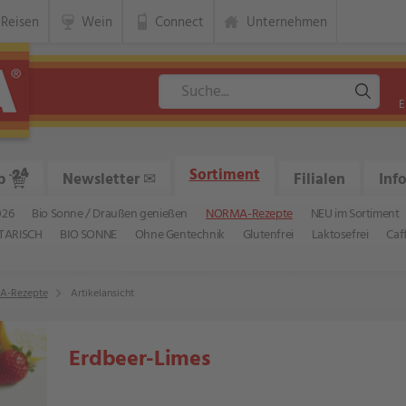
Reisen
Wein
Connect
Unternehmen
E
Sortiment
p
Newsletter
✉
Filialen
Inf
026
Bio Sonne / Draußen genießen
NORMA-Rezepte
NEU im Sortiment
TARISCH
BIO SONNE
Ohne Gentechnik
Glutenfrei
Laktosefrei
Caf
-Rezepte
Artikelansicht
Erdbeer-Limes