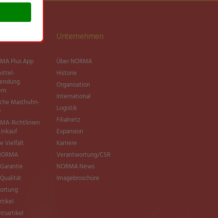
ationen
Unternehmen
MA Plus App
Über NORMA
ittel­
Historie
wendung
Organisation
ern
International
sche Masthuhn-
Logistik
e
Filialnetz
MA-Richtlinien
Einkauf
Expansion
e Vielfalt
Karriere
 NORMA
Verantwortung/CSR
Garantie
NORMA News
ualität
Imagebroschüre
ortung
rtikel
tsartikel