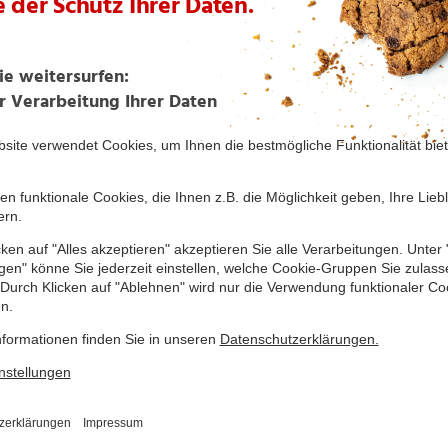
Orangen-Smoothie
Granatapfel Aperitivo