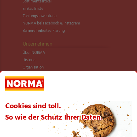
Sortimentsartikel
Einkaufsliste
Zahlungsabwicklung
NORMA bei Facebook & Instagram
Barrierefreiheitserklärung
Unternehmen
Über NORMA
Historie
Organisation
International
Logistik
Filialnetz
Expansion
Karriere
Verantwortung/CSR
NORMA News
Imagebroschüre