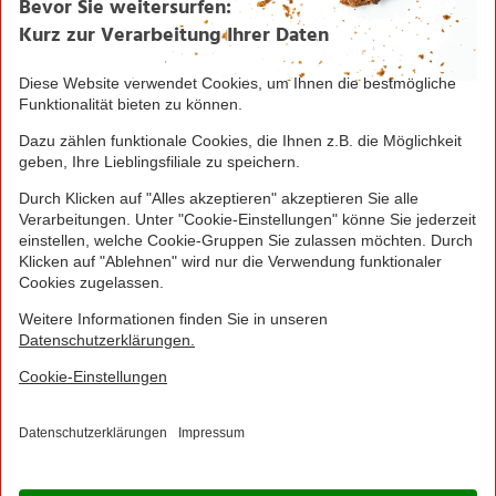
Seite drucken
Nach oben
Greifen Sie schnell zu! Alle angegebenen Preise in
Euro und inklusive der gesetzlichen Mehrwertsteuer.
Irrtümer durch Schreib-, Programmier- und
Datenübertragungsfehler sind vorbehalten.
© 2016 - 2026 NORMA Lebensmittelfilialbetrieb
Stiftung & Co. KG
Sitemap
Kontakt
Impressum
Datenschutz
Barrierefreiheitserklärung
Compliance
Cookies
×
Jetzt Ihre NORMA Filiale auswählen und noch