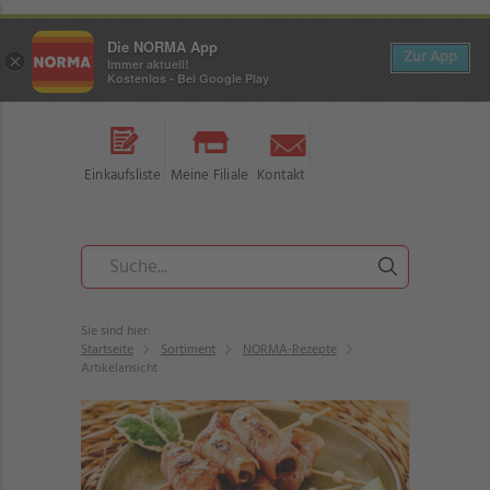
Die NORMA App
Zur App
×
Immer aktuell!
Kostenlos - Bei Google Play
Einkaufsliste
Meine Filiale
Kontakt
Sie sind hier:
Startseite
Sortiment
NORMA-Rezepte
Artikelansicht