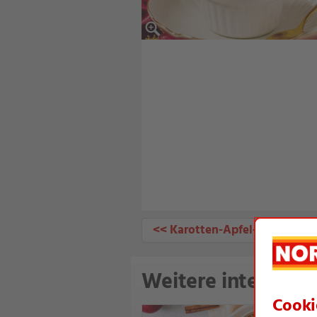
<< Karotten-Apfel-Porridge
Weitere interessan