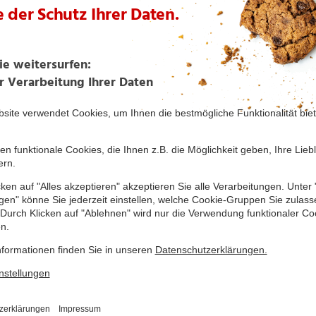
Deftige Teigrosen mit
Lemon-Curd
Speck & Bier