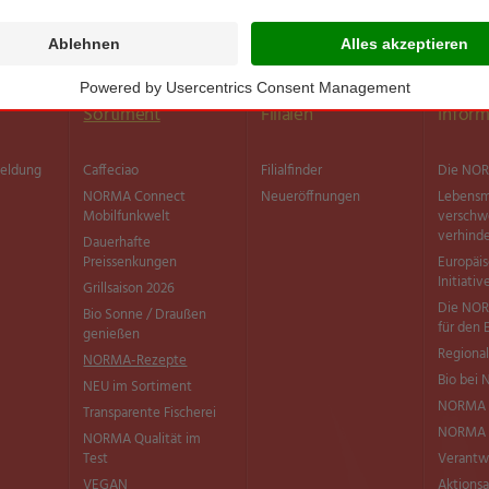
Sortiment
Filialen
Inform
meldung
Caffeciao
Filialfinder
Die NOR
NORMA Connect
Neueröffnungen
Lebensm
Mobilfunkwelt
versch
verhind
Dauerhafte
Preissenkungen
Europäi
Initiativ
Grillsaison 2026
Die NOR
Bio Sonne / Draußen
für den 
genießen
Regional
NORMA-Rezepte
Bio bei
NEU im Sortiment
NORMA 
Transparente Fischerei
NORMA Q
NORMA Qualität im
Test
Verantw
VEGAN
Aktionsa