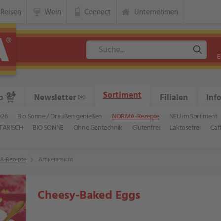
Reisen
Wein
Connect
Unternehmen
E
Sortiment
p
Newsletter
✉
Filialen
Inf
026
Bio Sonne / Draußen genießen
NORMA-Rezepte
NEU im Sortiment
TARISCH
BIO SONNE
Ohne Gentechnik
Glutenfrei
Laktosefrei
Caf
-Rezepte
Artikelansicht
Cheesy-Baked Eggs