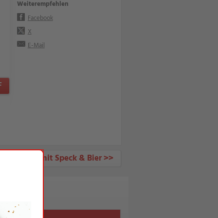
Weiterempfehlen
Facebook
X
E-Mail
F
 Teigrosen mit Speck & Bier >>