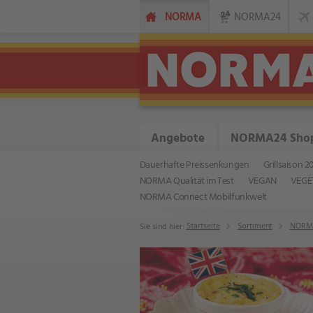
NORMA
NORMA24
Angebote
NORMA24 Sho
Dauerhafte Preissenkungen
Grillsaison 2
NORMA Qualität im Test
VEGAN
VEGE
NORMA Connect Mobilfunkwelt
Startseite
Sortiment
NORMA
Sie sind hier: