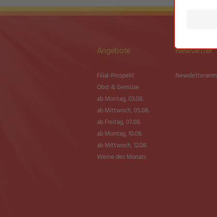
Angebote
Newsletter
Filial-Prospekt
Newsletter­an
Obst & Gemüse
ab Montag, 03.08.
ab Mittwoch, 05.08.
ab Freitag, 07.08.
ab Montag, 10.08.
ab Mittwoch, 12.08.
Weine des Monats