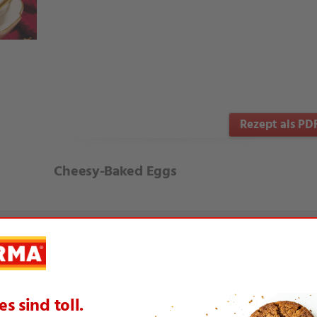
Rezept als PD
Cheesy-Baked Eggs
Deftige
te Artikel aus dieser Themenwelt