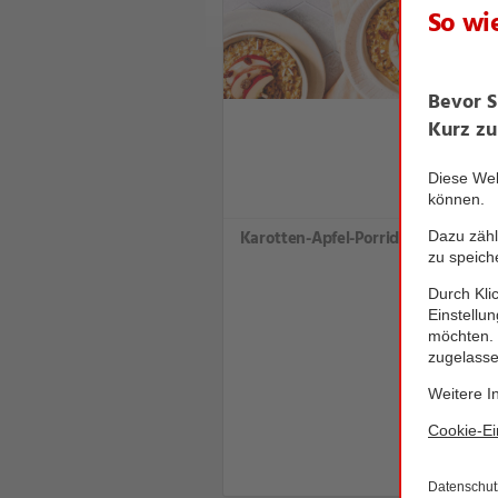
Karotten-Apfel-Porridge