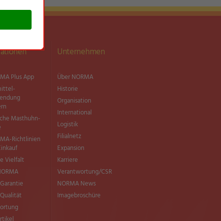
ationen
Unternehmen
MA Plus App
Über NORMA
ittel­
Historie
wendung
Organisation
ern
International
sche Masthuhn-
Logistik
e
Filialnetz
MA-Richtlinien
Einkauf
Expansion
e Vielfalt
Karriere
 NORMA
Verantwortung/CSR
Garantie
NORMA News
ualität
Imagebroschüre
ortung
rtikel