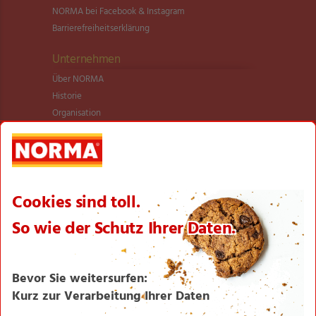
NORMA bei Facebook & Instagram
Barrierefreiheitserklärung
Unternehmen
Über NORMA
Historie
Organisation
International
Logistik
Filialnetz
Expansion
Karriere
Verantwortung/CSR
NORMA News
Imagebroschüre
Seite drucken
Nach oben