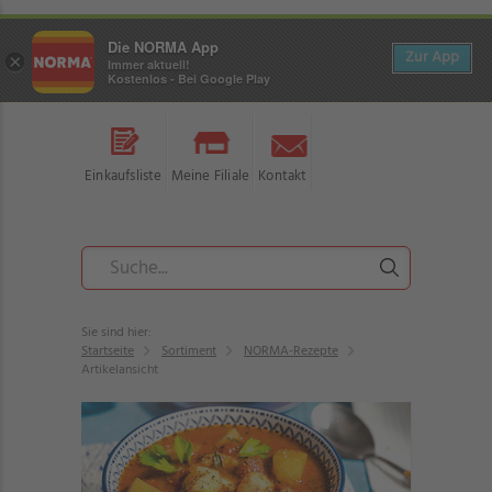
Die NORMA App
Zur App
×
Immer aktuell!
Kostenlos - Bei Google Play
Einkaufsliste
Meine Filiale
Kontakt
Sie sind hier:
Startseite
Sortiment
NORMA-Rezepte
Artikelansicht