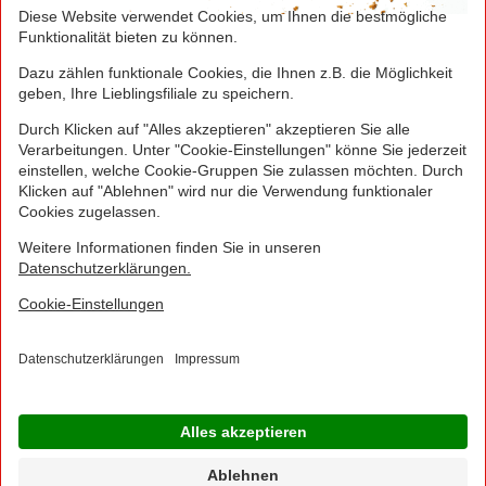
Greifen Sie schnell zu! Alle angegebenen Preise in
Euro und inklusive der gesetzlichen Mehrwertsteuer.
Irrtümer durch Schreib-, Programmier- und
Datenübertragungsfehler sind vorbehalten.
© 2016 - 2026 NORMA Lebensmittelfilialbetrieb
Stiftung & Co. KG
Sitemap
Kontakt
Impressum
Datenschutz
Barrierefreiheitserklärung
Compliance
Cookies
×
Jetzt Ihre NORMA Filiale auswählen und noch
mehr Angebote entdecken!
Geben Sie über "Meine Filiale" Ihre PLZ ein und sehen Sie alle Angebote aus Ihrer
Region.