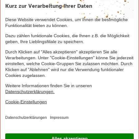
Seite drucken
Nach oben
Greifen Sie schnell zu! Alle angegebenen Preise in
Euro und inklusive der gesetzlichen Mehrwertsteuer.
Irrtümer durch Schreib-, Programmier- und
Datenübertragungsfehler sind vorbehalten.
© 2016 - 2026 NORMA Lebensmittelfilialbetrieb
Stiftung & Co. KG
Sitemap
Kontakt
Impressum
Datenschutz
Barrierefreiheitserklärung
Compliance
Cookies
×
Jetzt Ihre NORMA Filiale auswählen und noch
mehr Angebote entdecken!