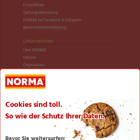
Einkaufsliste
Zahlungsabwicklung
NORMA bei Facebook & Instagram
Barrierefreiheitserklärung
Unternehmen
Über NORMA
Historie
Organisation
International
Logistik
Filialnetz
Expansion
Karriere
Verantwortung/CSR
NORMA News
Imagebroschüre