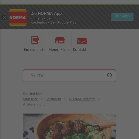
Die NORMA App
Zur App
×
Immer aktuell!
Kostenlos - Bei Google Play
Einkaufsliste
Meine Filiale
Kontakt
Sie sind hier:
Startseite
Sortiment
NORMA-Rezepte
Artikelansicht