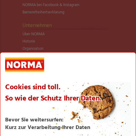
NORMA bei Facebook & Instagram
Barrierefreiheitserklärung
Unternehmen
Über NORMA
Historie
Organisation
International
Logistik
Filialnetz
Expansion
Karriere
Verantwortung/CSR
NORMA News
Imagebroschüre
Seite drucken
Nach oben