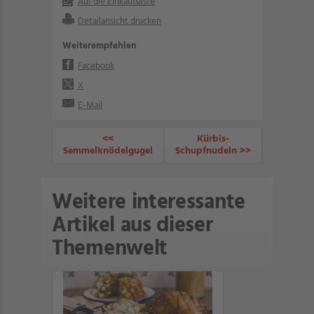
Auf die Einkaufsliste
Detailansicht drucken
Weiterempfehlen
Facebook
X
E-Mail
<<
Kürbis-
Semmelknödelgugel
Schupfnudeln >>
Weitere interessante
Artikel aus dieser
Themenwelt