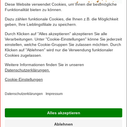
Greifen Sie schnell zu! Alle angegebenen Preise in
Euro und inklusive der gesetzlichen Mehrwertsteuer.
Irrtümer durch Schreib-, Programmier- und
Datenübertragungsfehler sind vorbehalten.
© 2016 - 2026 NORMA Lebensmittelfilialbetrieb
Stiftung & Co. KG
Sitemap
Kontakt
Impressum
Datenschutz
Barrierefreiheitserklärung
Compliance
Cookies
×
Jetzt Ihre NORMA Filiale auswählen und noch
mehr Angebote entdecken!
Geben Sie über "Meine Filiale" Ihre PLZ ein und sehen Sie alle Angebote aus Ihrer
Region.