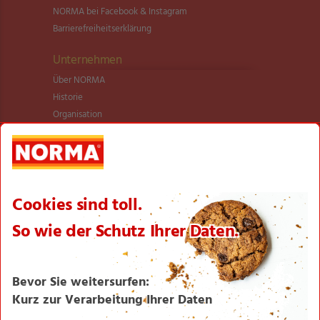
NORMA bei Facebook & Instagram
Barrierefreiheitserklärung
Unternehmen
Über NORMA
Historie
Organisation
International
Logistik
Filialnetz
Expansion
Karriere
Verantwortung/CSR
NORMA News
Imagebroschüre
Seite drucken
Nach oben