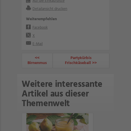
Auf die Einkaufsliste
Detailansicht drucken
Weiterempfehlen
Facebook
X
E-Mail
<<
Partykürbis
Birnenmus
Frischkäseball >>
Weitere interessante
Artikel aus dieser
Themenwelt