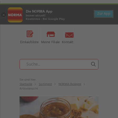
Die NORMA App
Zur App
×
Immer aktuell!
Kostenlos - Bei Google Play
Einkaufsliste
Meine Filiale
Kontakt
Sie sind hier:
Startseite
Sortiment
NORMA-Rezepte
Artikelansicht