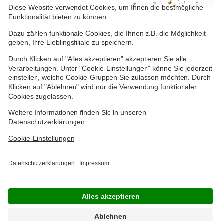
Greifen Sie schnell zu! Alle angegebenen Preise in
Euro und inklusive der gesetzlichen Mehrwertsteuer.
Irrtümer durch Schreib-, Programmier- und
Datenübertragungsfehler sind vorbehalten.
© 2016 - 2026 NORMA Lebensmittelfilialbetrieb
Stiftung & Co. KG
Sitemap
Kontakt
Impressum
Datenschutz
Barrierefreiheitserklärung
Compliance
Cookies
×
Jetzt Ihre NORMA Filiale auswählen und noch
mehr Angebote entdecken!
Geben Sie über "Meine Filiale" Ihre PLZ ein und sehen Sie alle Angebote aus Ihrer
Region.