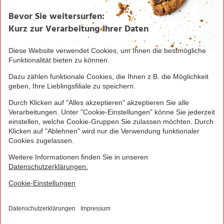
Seite drucken
Nach oben
Greifen Sie schnell zu! Alle angegebenen Preise in
Euro und inklusive der gesetzlichen Mehrwertsteuer.
Irrtümer durch Schreib-, Programmier- und
Datenübertragungsfehler sind vorbehalten.
© 2016 - 2026 NORMA Lebensmittelfilialbetrieb
Stiftung & Co. KG
Sitemap
Kontakt
Impressum
Datenschutz
Barrierefreiheitserklärung
Compliance
Cookies
×