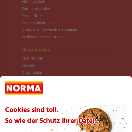
Aktionsartikel
Sortimentsartikel
Einkaufsliste
Zahlungsabwicklung
NORMA bei Facebook & Instagram
Barrierefreiheitserklärung
Unternehmen
Über NORMA
Historie
Organisation
International
Logistik
Filialnetz
Expansion
Karriere
Verantwortung/CSR
NORMA News
Imagebroschüre