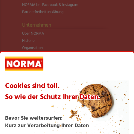
NORMA bei Facebook & Instagram
Barrierefreiheitserklärung
Unternehmen
Über NORMA
Historie
Organisation
International
Logistik
Filialnetz
Expansion
Karriere
Verantwortung/CSR
NORMA News
Imagebroschüre
Seite drucken
Nach oben