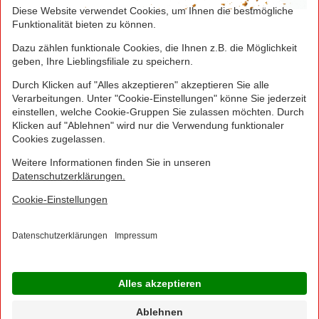
Greifen Sie schnell zu! Alle angegebenen Preise in
Euro und inklusive der gesetzlichen Mehrwertsteuer.
Irrtümer durch Schreib-, Programmier- und
Datenübertragungsfehler sind vorbehalten.
© 2016 - 2026 NORMA Lebensmittelfilialbetrieb
Stiftung & Co. KG
Sitemap
Kontakt
Impressum
Datenschutz
Barrierefreiheitserklärung
Compliance
Cookies
×
Jetzt Ihre NORMA Filiale auswählen und noch
mehr Angebote entdecken!
Geben Sie über "Meine Filiale" Ihre PLZ ein und sehen Sie alle Angebote aus Ihrer
Region.