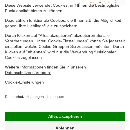
Greifen Sie schnell zu! Alle angegebenen Preise in
Euro und inklusive der gesetzlichen Mehrwertsteuer.
Irrtümer durch Schreib-, Programmier- und
Datenübertragungsfehler sind vorbehalten.
© 2016 - 2026 NORMA Lebensmittelfilialbetrieb
Stiftung & Co. KG
Sitemap
Kontakt
Impressum
Datenschutz
Barrierefreiheitserklärung
Compliance
Cookies
×
Jetzt Ihre NORMA Filiale auswählen und noch
mehr Angebote entdecken!
Geben Sie über "Meine Filiale" Ihre PLZ ein und sehen Sie alle Angebote aus Ihrer
Region.