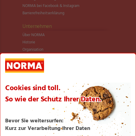
NORMA bei Facebook & Instagram
Barrierefreiheitserklärung
Unternehmen
Über NORMA
Historie
Organisation
International
Logistik
Filialnetz
Expansion
Karriere
Verantwortung/CSR
NORMA News
Imagebroschüre
Seite drucken
Nach oben