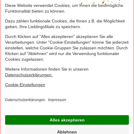
Greifen Sie schnell zu! Alle angegebenen Preise in
Euro und inklusive der gesetzlichen Mehrwertsteuer.
Irrtümer durch Schreib-, Programmier- und
Datenübertragungsfehler sind vorbehalten.
© 2016 - 2026 NORMA Lebensmittelfilialbetrieb
Stiftung & Co. KG
Sitemap
Kontakt
Impressum
Datenschutz
Barrierefreiheitserklärung
Compliance
Cookies
×
Jetzt Ihre NORMA Filiale auswählen und noch
mehr Angebote entdecken!
Geben Sie über "Meine Filiale" Ihre PLZ ein und sehen Sie alle Angebote aus Ihrer
Region.