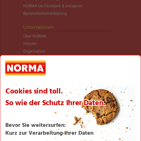
NORMA bei Facebook & Instagram
Barrierefreiheitserklärung
Unternehmen
Über NORMA
Historie
Organisation
International
Logistik
Filialnetz
Expansion
Karriere
Verantwortung/CSR
NORMA News
Imagebroschüre
Seite drucken
Nach oben