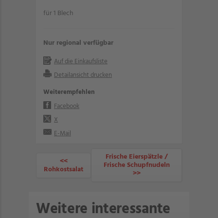
für 1 Blech
Nur regional verfügbar
Auf die Einkaufsliste
Detailansicht drucken
Weiterempfehlen
Facebook
X
E-Mail
Frische Eierspätzle /
<<
Frische Schupfnudeln
Rohkostsalat
>>
Weitere interessante