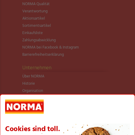
NORMA Qualität
Verantwortung
Aktionsartikel
Sortimentsartikel
Einkaufsliste
Zahlungsabwicklung
NORMA bei Facebook & Instagram
Barrierefreiheitserklärung
Unternehmen
Über NORMA
Historie
Organisation
International
Logistik
Filialnetz
Expansion
Karriere
Verantwortung/CSR