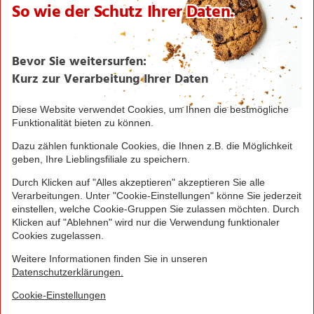
NORMA News
Imagebroschüre
Seite drucken
Nach oben
Greifen Sie schnell zu! Alle angegebenen Preise in
Euro und inklusive der gesetzlichen Mehrwertsteuer.
Irrtümer durch Schreib-, Programmier- und
Datenübertragungsfehler sind vorbehalten.
© 2016 - 2026 NORMA Lebensmittelfilialbetrieb
Stiftung & Co. KG
Sitemap
Kontakt
Impressum
Datenschutz
Barrierefreiheitserklärung
Compliance
Cookies