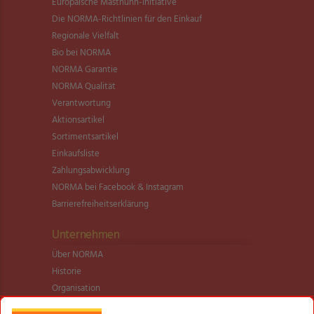
Europäische Masthuhn-Initiative
Die NORMA-Richtlinien für den Einkauf
Regionale Vielfalt
Bio bei NORMA
NORMA Garantie
NORMA Qualität
Verantwortung
Aktionsartikel
Sortimentsartikel
Einkaufsliste
Zahlungsabwicklung
NORMA bei Facebook & Instagram
Barrierefreiheitserklärung
Unternehmen
Über NORMA
Historie
Organisation
International