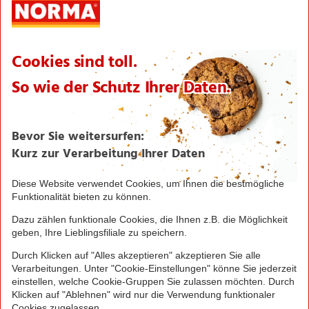
Logistik
Filialnetz
Expansion
Karriere
Verantwortung/CSR
NORMA News
Imagebroschüre
Seite drucken
Nach oben
Greifen Sie schnell zu! Alle angegebenen Preise in
Euro und inklusive der gesetzlichen Mehrwertsteuer.
Irrtümer durch Schreib-, Programmier- und
Datenübertragungsfehler sind vorbehalten.
© 2016 - 2026 NORMA Lebensmittelfilialbetrieb
Stiftung & Co. KG
Sitemap
Kontakt
Impressum
Datenschutz