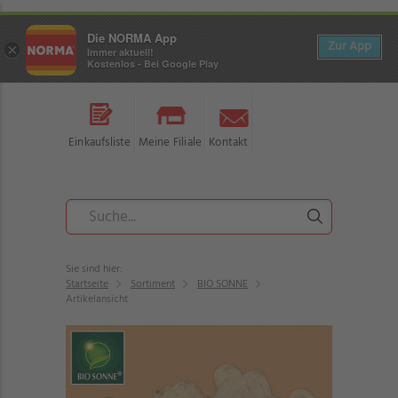
Die NORMA App
Zur App
×
Immer aktuell!
Kostenlos - Bei Google Play
Einkaufsliste
Meine Filiale
Kontakt
Sie sind hier:
Startseite
Sortiment
BIO SONNE
Artikelansicht