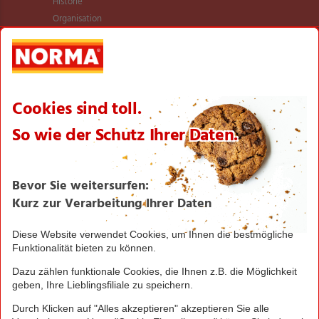
Historie
Organisation
International
Logistik
Filialnetz
Expansion
Karriere
Verantwortung/CSR
NORMA News
Imagebroschüre
Seite drucken
Nach oben
Greifen Sie schnell zu! Alle angegebenen Preise in
Euro und inklusive der gesetzlichen Mehrwertsteuer.
Irrtümer durch Schreib-, Programmier- und
Datenübertragungsfehler sind vorbehalten.
© 2016 - 2026 NORMA Lebensmittelfilialbetrieb