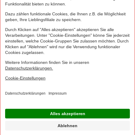
werden.
NORMA Connect ist ein Angebot der Telekom
Deutschland Multibrand GmbH, Landgrabenweg 151,
53227 Bonn, welche auch Ihr Vertragspartner ist.
© 2016 - 2026 NORMA Lebensmittelfilialbetrieb
Stiftung & Co. KG
Sitemap
Kontakt
Impressum
Datenschutz
Barrierefreiheitserklärung
Compliance
Cookies
×
Jetzt Ihre NORMA Filiale auswählen und noch
mehr Angebote entdecken!
Geben Sie über "Meine Filiale" Ihre PLZ ein und sehen Sie alle Angebote aus Ihrer
Region.
Filiale wählen