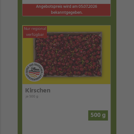
Angebotspreis wird am 05.07.2026
bekanntgegeben.
Nur regional
verfügbar
Kirschen
je 500 g
500 g