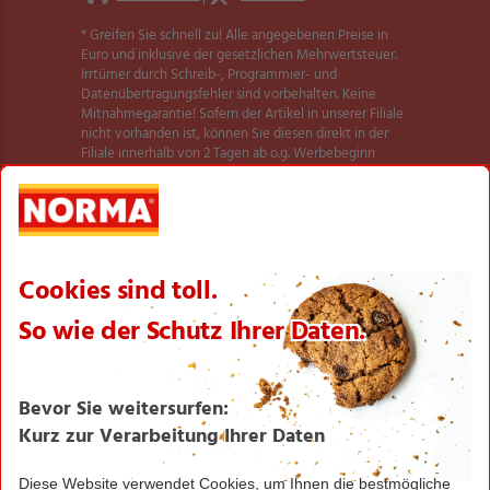
* Greifen Sie schnell zu! Alle angegebenen Preise in
Euro und inklusive der gesetzlichen Mehrwertsteuer.
Irrtümer durch Schreib-, Programmier- und
Datenübertragungsfehler sind vorbehalten. Keine
Mitnahmegarantie! Sofern der Artikel in unserer Filiale
nicht vorhanden ist, können Sie diesen direkt in der
Filiale innerhalb von 2 Tagen ab o.g. Werbebeginn
bestellen und zwar ohne Kaufzwang. Es ist nicht
ausgeschlossen, dass Sie einzelne Artikel zu Beginn der
Werbeaktion unerwartet und ausnahmsweise in einer
Filiale nicht vorfinden. Wir helfen Ihnen gerne weiter.
Weitere Informationen zur Verfügbarkeit unserer
dieser Seite
Aktionsartikel finden Sie auf
.
Textilien und Schuhe teilweise nicht in allen Größen
erhältlich.
** Angebot gültig für registrierte Nutzer der NORMA
Plus App. Es gelten die Coupon-Bedingungen in der
NORMA Plus App.
1
Bei Aktivierung eines Startpakets ist die Buchung
jedes Smart-Tarifs für die ersten 4 Wochen möglich!
Hierzu muss kein zusätzliches Guthaben aufgeladen