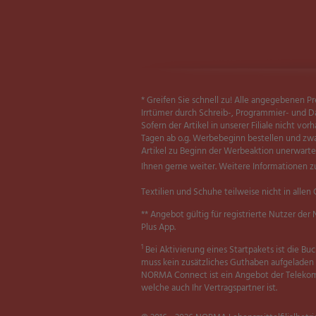
* Greifen Sie schnell zu! Alle angegebenen Pr
Irrtümer durch Schreib-, Programmier- und D
Sofern der Artikel in unserer Filiale nicht vor
Tagen ab o.g. Werbebeginn bestellen und zwar
Artikel zu Beginn der Werbeaktion unerwartet
Ihnen gerne weiter. Weitere Informationen zu
Textilien und Schuhe teilweise nicht in allen 
** Angebot gültig für registrierte Nutzer d
Plus App.
1
Bei Aktivierung eines Startpakets ist die Bu
muss kein zusätzliches Guthaben aufgeladen
NORMA Connect ist ein Angebot der Telekom
welche auch Ihr Vertragspartner ist.