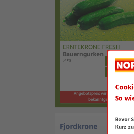
ERNTEKRONE FRESH
Bauerngurken
1 kg
je kg
das ist bil
Angebotspreis wird am 07.06.202
bekanntgegeben.
Fjordkrone