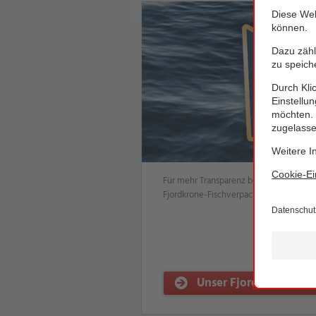
Für mehr Transparenz beim Fischeinkauf
Fjordkrone-Fischverpackungen ein exkl
Unser Fjordkrone Sor