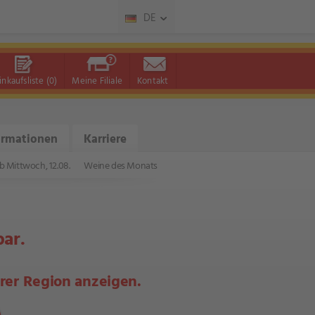
DE
inkaufsliste
(0)
Meine Filiale
Kontakt
ormationen
Karriere
b Mittwoch, 12.08.
Weine des Monats
bar.
hrer Region anzeigen.