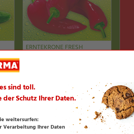
ERNTEKRONE FRESH
Spitzpaprika
rot
je Packung
lig!
500 g
6
Angebotspreis wird am 07.06.2026
bekanntgegeben.
BIO SONNE