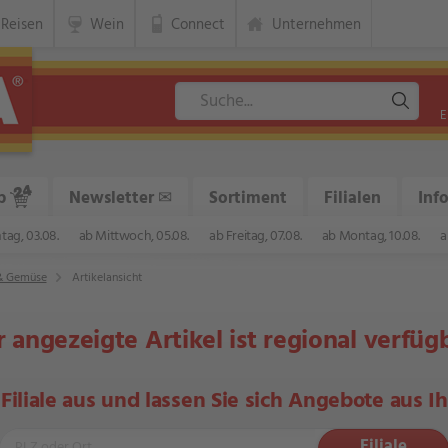
Reisen
Wein
Connect
Unternehmen
E
p
Newsletter
✉
Sortiment
Filialen
Inf
ag, 03.08.
ab Mittwoch, 05.08.
ab Freitag, 07.08.
ab Montag, 10.08.
a
& Gemüse
Artikelansicht
 angezeigte Artikel ist regional verfüg
 Filiale aus und lassen Sie sich Angebote aus I