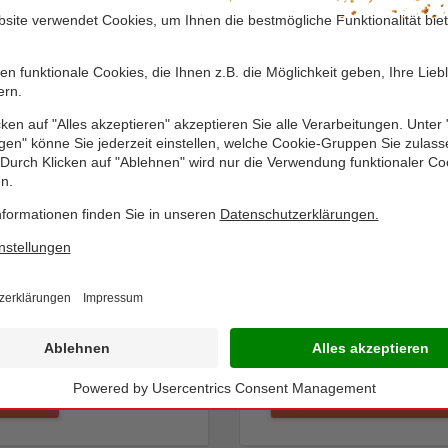
 finden Sie auf unseren
Mit den Produkten der exklusiv
usives Rückverfolgungssystem.
SONNE steht Ihnen ein vielfälti
erzeugter und kontrollierter Leb
ausgezeichnet mit dem staatlich
unsere erstklassigen BIO SONNE-
jährlich auf der Bio-Fach-Messe,
timent
Unser BIO SONNE