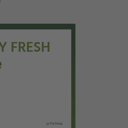
Y FRESH
e
je Packung