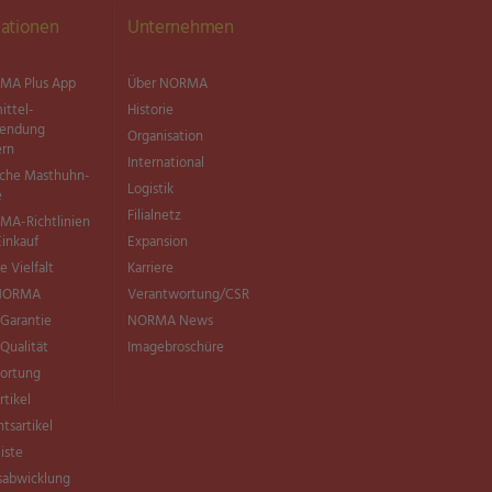
ationen
Unternehmen
MA Plus App
Über NORMA
ittel­
Historie
wendung
Organisation
ern
International
sche Masthuhn-
Logistik
e
Filialnetz
MA-Richtlinien
Einkauf
Expansion
e Vielfalt
Karriere
 NORMA
Verantwortung/CSR
Garantie
NORMA News
ualität
Imagebroschüre
ortung
rtikel
tsartikel
liste
sabwicklung