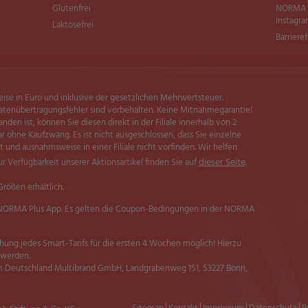
Glutenfrei
NORMA b
Instagr
Laktosefrei
Barriere
eise in Euro und inklusive der gesetzlichen Mehrwertsteuer.
atenübertragungsfehler sind vorbehalten. Keine Mitnahmegarantie!
handen ist, können Sie diesen direkt in der Filiale innerhalb von 2
 ohne Kaufzwang. Es ist nicht ausgeschlossen, dass Sie einzelne
 und ausnahmsweise in einer Filiale nicht vorfinden. Wir helfen
dieser Seite
r Verfügbarkeit unserer Aktionsartikel finden Sie auf
.
Größen erhältlich.
er NORMA Plus App. Es gelten die Coupon-Bedingungen in der NORMA
chung jedes Smart-Tarifs für die ersten 4 Wochen möglich! Hierzu
 werden.
 Deutschland Multibrand GmbH, Landgrabenweg 151, 53227 Bonn,