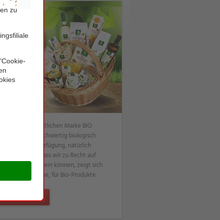
 bei NORMA erhältlichen Marke BIO
ges Sortiment hochwertig biologisch
ensmittel zur Verfügung, natürlich
en Bio-Siegel. Dass wir zu Recht auf
Produkte stolz sein können, zeigt sich
 der Weltleitmesse, für Bio-Produkte
 Sortiment