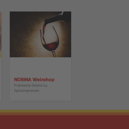
NORMA Weinshop
Prämierte Weine zu
Spitzenpreisen