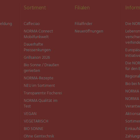
Sortiment
Filialen
Inform
meldung
Caffeciao
Filialfinder
Die NOR
NORMA Connect
Neueröffnungen
Lebensm
Mobilfunkwelt
versch
verhind
Dauerhafte
Preissenkungen
Europäi
Initiativ
Grillsaison 2026
Die NOR
Bio Sonne / Draußen
für den 
genießen
Regional
NORMA-Rezepte
Bio bei
NEU im Sortiment
NORMA 
Transparente Fischerei
NORMA Q
NORMA Qualität im
Test
Verantw
VEGAN
Aktionsa
VEGETARISCH
Sortimen
BIO SONNE
Einkaufs
Ohne Gentechnik
Zahlung