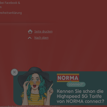
ei Facebook &
am
freiheitserklärung
Seite drucken
Nach oben
×