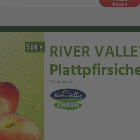
RIVER VALLE
500 g
Plattpfirsich
"Paraquayos"