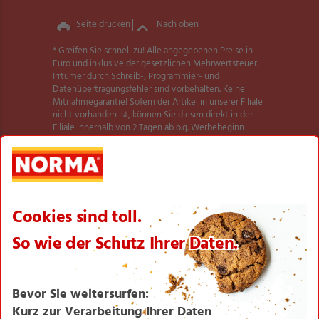
Seite drucken
Nach oben
* Greifen Sie schnell zu! Alle angegebenen Preise in
Euro und inklusive der gesetzlichen Mehrwertsteuer.
Irrtümer durch Schreib-, Programmier- und
Datenübertragungsfehler sind vorbehalten. Keine
Mitnahmegarantie! Sofern der Artikel in unserer Filiale
nicht vorhanden ist, können Sie diesen direkt in der
Filiale innerhalb von 2 Tagen ab o.g. Werbebeginn
bestellen und zwar ohne Kaufzwang. Es ist nicht
ausgeschlossen, dass Sie einzelne Artikel zu Beginn der
Werbeaktion unerwartet und ausnahmsweise in einer
Filiale nicht vorfinden. Wir helfen Ihnen gerne weiter.
Weitere Informationen zur Verfügbarkeit unserer
dieser Seite
Aktionsartikel finden Sie auf
.
Textilien und Schuhe teilweise nicht in allen Größen
erhältlich.
** Angebot gültig für registrierte Nutzer der NORMA
Plus App. Es gelten die Coupon-Bedingungen in der
NORMA Plus App.
1
Bei Aktivierung eines Startpakets ist die Buchung