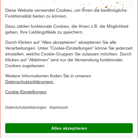
jedes Smart-Tarifs für die ersten 4 Wochen möglich!
Hierzu muss kein zusätzliches Guthaben aufgeladen
werden.
NORMA Connect ist ein Angebot der Telekom
Deutschland Multibrand GmbH, Landgrabenweg 151,
53227 Bonn, welche auch Ihr Vertragspartner ist.
© 2016 - 2026 NORMA Lebensmittelfilialbetrieb
Stiftung & Co. KG
Sitemap
Kontakt
Impressum
Datenschutz
Barrierefreiheitserklärung
Compliance
Cookies
×
Jetzt Ihre NORMA Filiale auswählen und noch
mehr Angebote entdecken!
Geben Sie über "Meine Filiale" Ihre PLZ ein und sehen Sie alle Angebote aus Ihrer