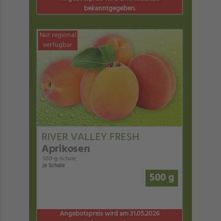
bekanntgegeben.
Nur regional
verfügbar
RIVER VALLEY FRESH
Aprikosen
500-g-Schale
je Schale
500 g
Angebotspreis wird am 31.05.2026