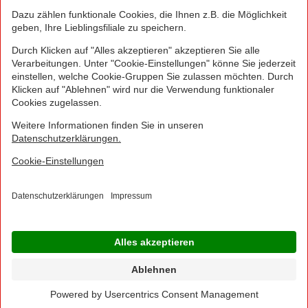
NORMA Connect ist ein Angebot der Telekom
Deutschland Multibrand GmbH, Landgrabenweg 151,
53227 Bonn, welche auch Ihr Vertragspartner ist.
© 2016 - 2026 NORMA Lebensmittelfilialbetrieb
Stiftung & Co. KG
Sitemap
Kontakt
Impressum
Datenschutz
Barrierefreiheitserklärung
Compliance
Cookies
×
Jetzt Ihre NORMA Filiale auswählen und noch
mehr Angebote entdecken!
Geben Sie über "Meine Filiale" Ihre PLZ ein und sehen Sie alle Angebote aus Ihrer
Region.
Filiale wählen