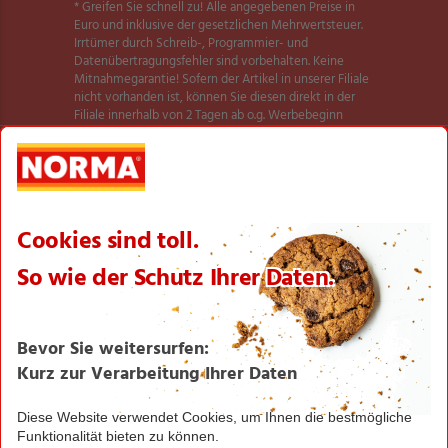
* Greifen Sie schnell zu! Alle angegebenen Preise in
Euro und inklusive der gesetzlichen Mehrwertsteuer.
Irrtümer durch Schreib-, Programmier- und
Datenübertragungsfehler sind vorbehalten. Keine
Mitnahmegarantie! Sofern der Artikel in unserer Filiale
nicht vorhanden ist, können Sie diesen direkt in der
Filiale innerhalb von 2 Tagen ab o.g. Werbebeginn
bestellen und zwar ohne Kaufzwang. Es ist nicht
ausgeschlossen, dass Sie einzelne Artikel zu Beginn der
Werbeaktion unerwartet und ausnahmsweise in einer
Filiale nicht vorfinden. Wir helfen Ihnen gerne weiter.
Weitere Informationen zur Verfügbarkeit unserer
dieser Seite
Aktionsartikel finden Sie auf
.
Textilien und Schuhe teilweise nicht in allen Größen
erhältlich.
** Angebot gültig für registrierte Nutzer der NORMA
Plus App. Es gelten die Coupon-Bedingungen in der
NORMA Plus App.
1
Bei Aktivierung eines Startpakets ist die Buchung
jedes Smart-Tarifs für die ersten 4 Wochen möglich!
Hierzu muss kein zusätzliches Guthaben aufgeladen
werden.