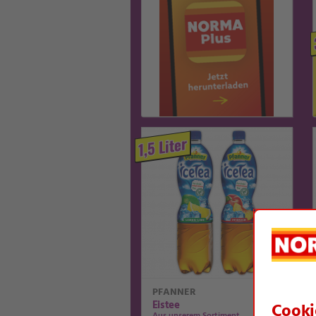
1,5 Liter
PFANNER
Eistee