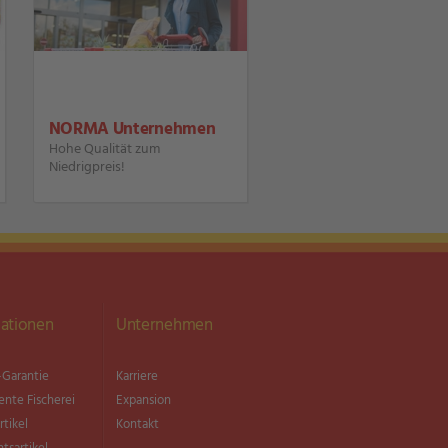
NORMA Unternehmen
Hohe Qualität zum
Niedrigpreis!
ationen
Unternehmen
Garantie
Karriere
ente Fischerei
Expansion
rtikel
Kontakt