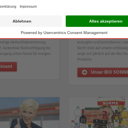
tssicherung! Mit dem Logo
Mit den Produkten der exklusiv
aktiv zum Artenschutz bei und
SONNE steht Ihnen ein vielfälti
ndeutige Herkunftsbestimmung
erzeugter und kontrollierter Leb
 lückenlose Rückverfolgung bis
Recht stolz auf unsere erstklas
umgang schon heute für morgen.
zeigt sich jährlich auf der Bio-F
Produkte.
timent
Unser BIO SONNE