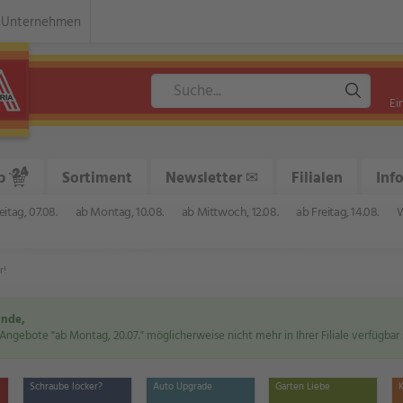
Unternehmen
Ei
p
Sortiment
Newsletter ✉
Filialen
Inf
eitag, 07.08.
ab Montag, 10.08.
ab Mittwoch, 12.08.
ab Freitag, 14.08.
W
r!
unde,
Angebote "ab Montag, 20.07." möglicherweise nicht mehr in Ihrer Filiale verfügbar 
Schraube locker?
Auto Upgrade
Garten Liebe