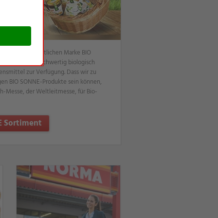
 bei NORMA erhältlichen Marke BIO
ges Sortiment hochwertig biologisch
ensmittel zur Verfügung. Dass wir zu
sigen BIO SONNE-Produkte sein können,
ach-Messe, der Weltleitmesse, für Bio-
 Sortiment