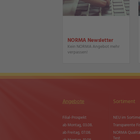
NORMA Newsletter
Kein NORMA Angebot mehr
verpassen!
Angebote
Sortiment
Filial-Prospekt
NEU im Sortim
ab Montag, 03.08.
Transparente Fi
ab Freitag, 07.08.
NORMA Qualitä
Test