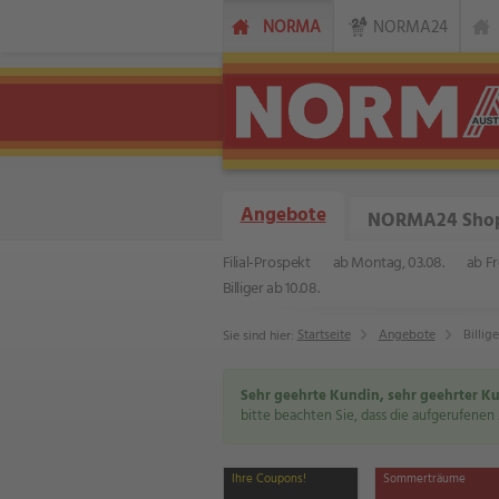
NORMA
NORMA24
Angebote
NORMA24 Sho
Filial-Prospekt
ab Montag, 03.08.
ab Fr
Billiger ab 10.08.
Startseite
Angebote
Billige
Sie sind hier:
Sehr geehrte Kundin, sehr geehrter K
bitte beachten Sie, dass die aufgerufenen 
Ihre Coupons!
Sommerträume