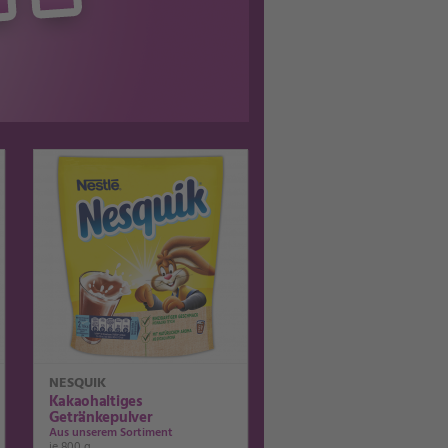
NESQUIK
Kakaohaltiges
Getränkepulver
Aus unserem Sortiment
je 800 g