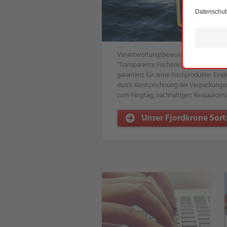
Verantwortungsbewusstsein und Zukunf
"Transparente Fischerei" trägt NORMA 
garantiert für seine Fischprodukte: Ei
durch Kennzeichnung der Verpackungen,
zum Fangtag, nachhaltigen Ressourcen
Unser Fjordkrone Sor