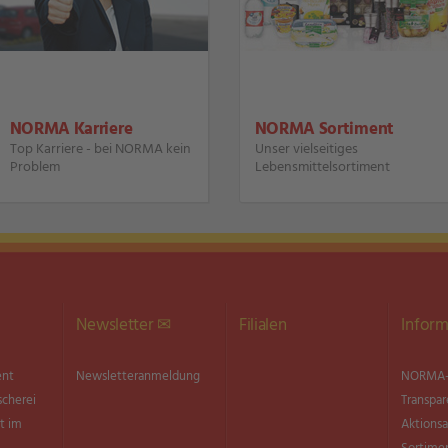
NORMA Karriere
NORMA Sortiment
Top Karriere - bei NORMA kein
Unser vielseitiges
Problem
Lebensmittelsortiment
Newsletter ✉
Filialen
Inform
ent
Newsletter­anmeldung
NORMA-
scherei
Transpar
t im
Aktionsa