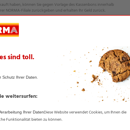
 gekauft haben, können Sie gegen Vorlage des Kassenbons innerhalb
er NORMA-Filiale zurückgeben und erhalten Ihr Geld zurück.
ORMA-Garantie können Sie sich jederzeit mit Kassenbon und
Hotline bzw. den Kunden- und Reparaturservice wenden.
elten selbstverständlich uneingeschränkt.
Newsletter ✉
Filialen
Inform
ent
Newsletter­anmeldung
NORMA-