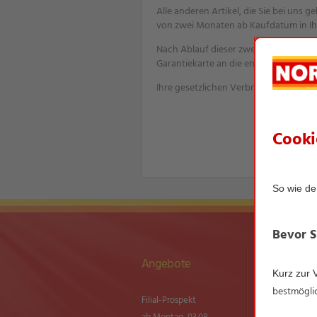
Alle anderen Artikel, die Sie bei uns
von zwei Monaten ab Kaufdatum in Ihr
Nach Ablauf dieser zwei-monatigen N
Garantiekarte an die entsprechende 
Ihre gesetzlichen Verbraucherrechte g
Angebote
Sortiment
Filial-Prospekt
NEU im Sortim