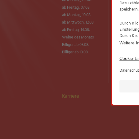
ab Montag, 03.08.
Transparente Fi
ab Freitag, 07.08.
NORMA Qualitä
Test
ab Montag, 10.08.
BIO SONNE
ab Mittwoch, 12.08.
ab Freitag, 14.08.
Weine des Monats
Billiger ab 03.08.
Billiger ab 10.08.
Karriere