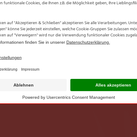
scherei
Transpar
t im
Aktionsa
Sortimen