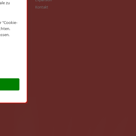
ente Fischerei
Expansion
rtikel
Kontakt
tsartikel