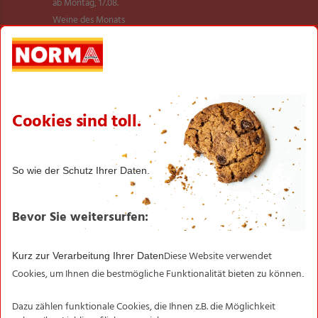
ab Montag, 17.08.
Weine des Monats
Billiger ab 10.08.
Billiger ab 17.08.
Sortiment
NEU im Sortiment
Transparente Fischerei
NORMA Qualität im Test
BIO SONNE
Newsletter ✉
Newsletter­anmeldung
Filialen
Informationen
NORMA-Garantie
Transparente Fischerei