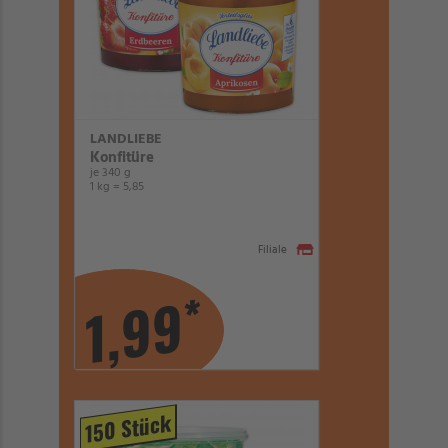
LANDLIEBE
Konfitüre
je 340 g
1 kg = 5,85
Filiale
*
1,99
150 Stück