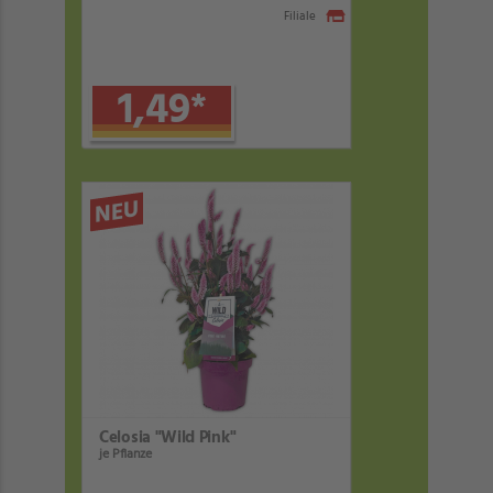
Filiale
1,49
*
NEU
Celosia "Wild Pink"
je Pflanze