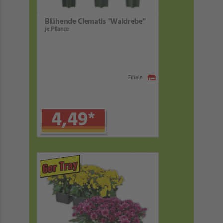
Blühende Clematis "Waldrebe"
je Pflanze
Filiale
4,49
*
6er Tray