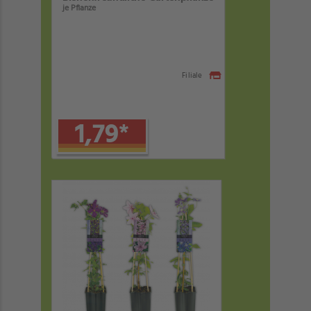
je Pflanze
Filiale
1,79
*