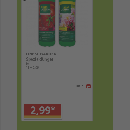
FINEST GARDEN
Spezialdünger
je 1 l
1 l = 2,99
Filiale
2,99
*