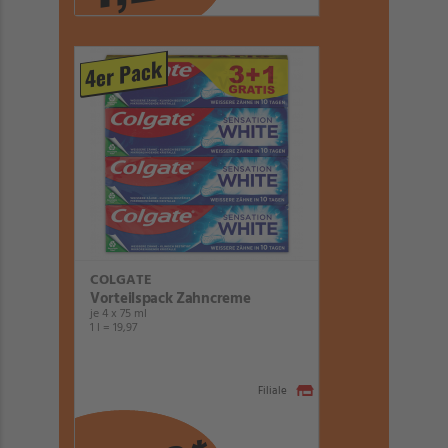
4er Pack
COLGATE
Vorteilspack Zahncreme
je 4 x 75 ml
1 l = 19,97
Filiale