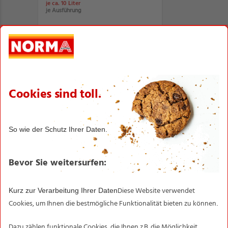
je ca. 10 Liter
je Ausführung
Filiale
9,99
*
50er-Pack