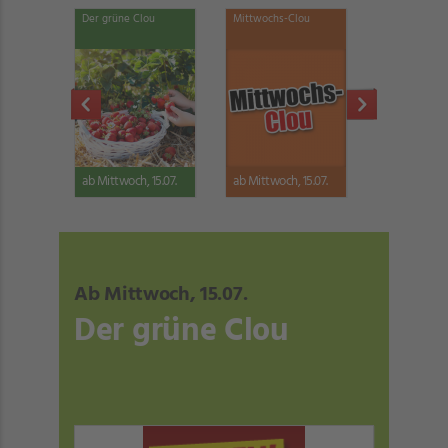
ou
Mittwochs-Clou
Haushaltshelfer
Mehr fürs Ge
15.07.
ab Mittwoch, 15.07.
ab Mittwoch, 15.07.
ab Mittwoch,
Ab Mittwoch, 15.07.
Der grüne Clou