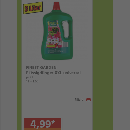
3 Liter
FINEST GARDEN
Flüssigdünger XXL universal
je 3 l
1 l = 1,66
Filiale
4,99
*