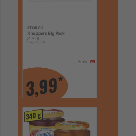
STORCK
Knoppers Big Pack
je 375 g
1 kg = 10,64
Filiale
*
3,99
340 g