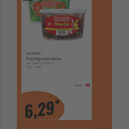
HARIBO
Fruchtgummidose
z.B. Quaxi je 1050 g
1 kg = 5,99
Filiale
*
6,29