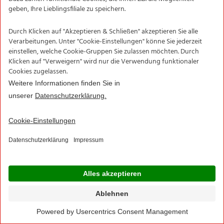
MULTITEC
Puderfreie Nitril-Handschuhe 50er
Filiale
3,99
*