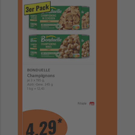
3er Pack
BONDUELLE
Champignons
je 3 x 195 g,
Abtr.-Gew. 345 g
1 kg = 12,43
Filiale
*
4,29