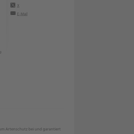
X
E-Mail
g
m Artenschutz bei und garantiert