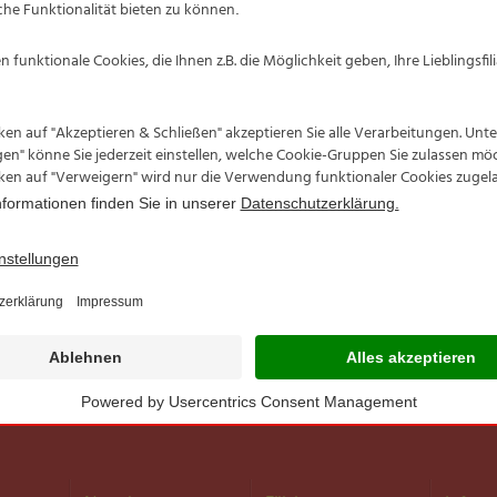
FJORDKRONE
FJORDKRONE
Graved Lachs
Herings-Marinaden
Ständig im Sortiment
Ständig im Sortiment
Im Kühlregal
Im Kühlregal
150-g-Packung
500-g-Becher,
+ 50 g Sauce
Abtr.-Gew. 250 g