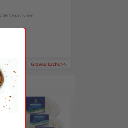
g der Verpackungen
gen
Graved Lachs >>