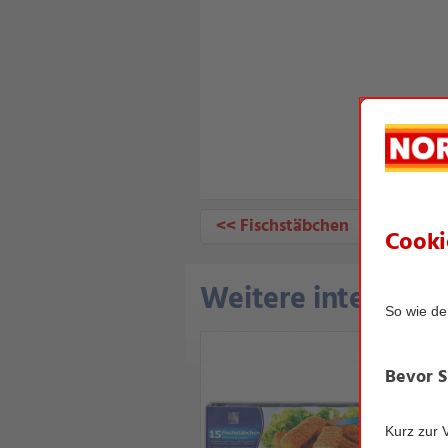
<< Fischstäbchen
Weitere interessan