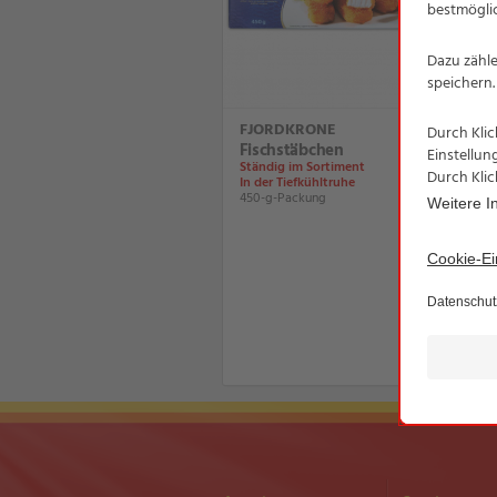
FJORDKRONE
Fischstäbchen
Ständig im Sortiment
In der Tiefkühltruhe
450-g-Packung