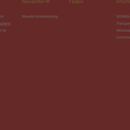
Newsletter ✉
Filialen
Inform
ent
Newsletter­anmeldung
NORMA-
scherei
Transpar
t im
Aktionsa
Sortimen