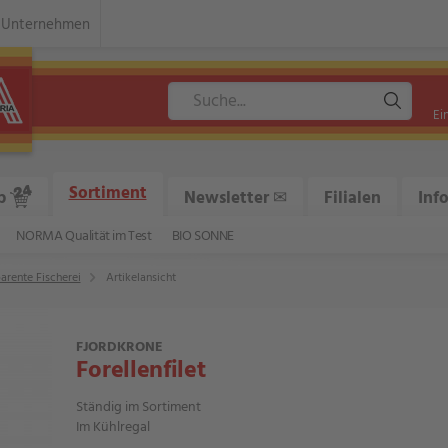
Unternehmen
Ei
Sortiment
p
Newsletter ✉
Filialen
Inf
NORMA Qualität im Test
BIO SONNE
arente Fischerei
Artikelansicht
FJORDKRONE
Forellenfilet
Ständig im Sortiment
Im Kühlregal