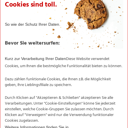
Newsletter ✉
Newsletter­anmeldung
Filialen
Informationen
NORMA-Garantie
Transparente Fischerei
Aktionsartikel
Sortimentsartikel
Unternehmen
Karriere
Expansion
Kontakt
Karriere