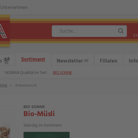
Unternehmen
Ei
Sortiment
p
Newsletter ✉
Filialen
Inf
NORMA Qualität im Test
BIO SONNE
ONNE
Artikelansicht
BIO SONNE
Bio-Müsli
Ständig im Sortiment