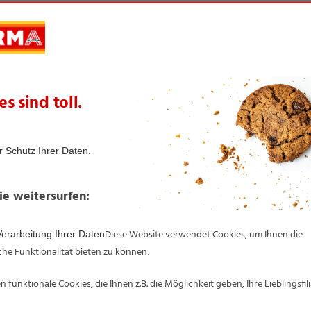
te Artikel aus dieser Themenwelt
BIO SONNE
BIO SONNE
Bio-Naturjoghurt
Bio-Nüsse
Ständig im Sortiment
Ständig im Sortiment
Im Kühlregal
500-g-Becher