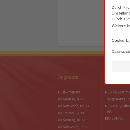
Angebote
Sortiment
Filial-Prospekt
NEU im Sortim
ab Montag, 03.08.
Transparente Fi
ab Mittwoch, 05.08.
NORMA Qualitä
Test
ab Freitag, 07.08.
BIO SONNE
ab Montag, 10.08.
ab Mittwoch, 12.08.