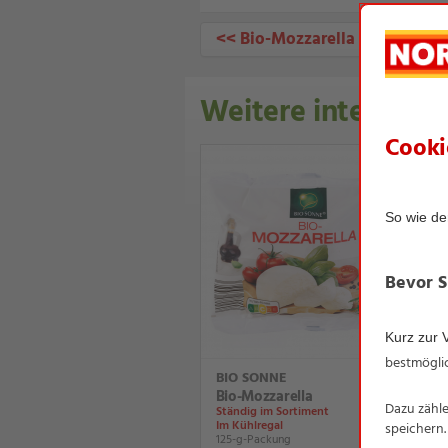
<< Bio-Mozzarella
Weitere interessan
BIO SONNE
Bio-Mozzarella
Ständig im Sortiment
Im Kühlregal
125-g-Packung