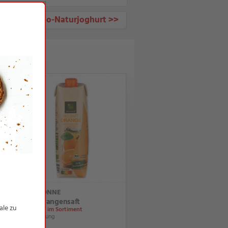
Bio-Naturjoghurt >>
BIO SONNE
Bio-Orangensaft
Ständig im Sortiment
1-l-Packung