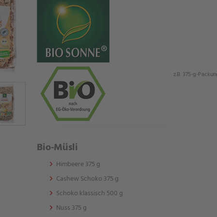
z.B. 375-g-Packun
Bio-Müsli
Himbeere 375 g
Cashew Schoko 375 g
Schoko klassisch 500 g
Nuss 375 g