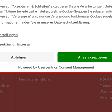
Newsletter ✉
Filialen
Inform
ent
Newsletter­anmeldung
NORMA-
scherei
Transpar
t im
Aktionsa
Sortimen