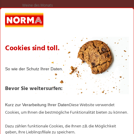
Weine des Monats
Billiger ab 03.08.
Billiger ab 10.08.
Sortiment
NEU im Sortiment
Transparente Fischerei
NORMA Qualität im Test
BIO SONNE
Newsletter ✉
Newsletter­anmeldung
Filialen
Informationen
NORMA-Garantie
Transparente Fischerei
Aktionsartikel