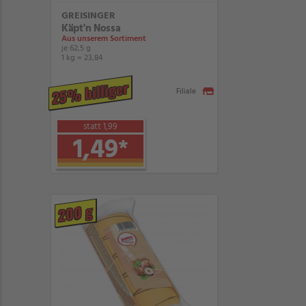
GREISINGER
Käpt'n Nossa
Aus unserem Sortiment
je 62,5 g
1 kg = 23,84
25% billiger
Filiale
statt 1,99
1,49
*
200 g