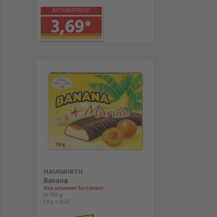
AKTIONSPREIS!
3,69
*
HAUSWIRTH
Banana
Aus unserem Sortiment
je 150 g
1 kg = 9,27