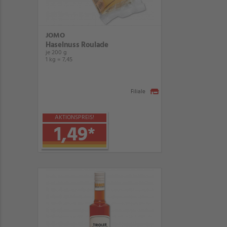
JOMO
Haselnuss Roulade
je 200 g
1 kg = 7,45
Filiale
AKTIONSPREIS!
1,49
*