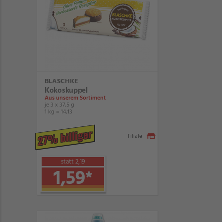
BLASCHKE
Kokoskuppel
Aus unserem Sortiment
je 3 x 37,5 g
1 kg = 14,13
27% billiger
Filiale
statt 2,19
1,59
*