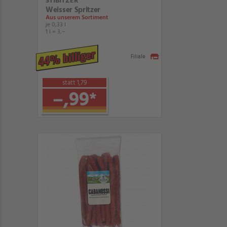
STIBITZER
Weisser Spritzer
Aus unserem Sortiment
je 0,33 l
1 l = 3,–
44% billiger
Filiale
statt 1,79
–,99
*