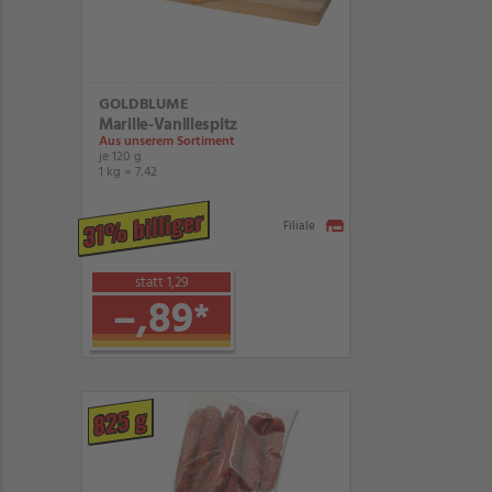
GOLDBLUME
Marille-Vanillespitz
Aus unserem Sortiment
je 120 g
1 kg = 7,42
31% billiger
Filiale
statt 1,29
–,89
*
825 g