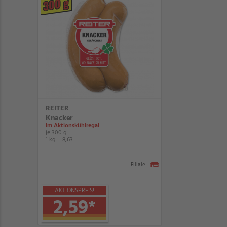
300 g
REITER
Knacker
Im Aktionskühlregal
je 300 g
1 kg = 8,63
Filiale
AKTIONSPREIS!
2,59
*