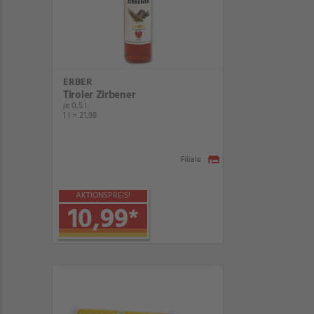
ERBER
Tiroler Zirbener
je 0,5 l
1 l = 21,98
Filiale
AKTIONSPREIS!
10,99
*