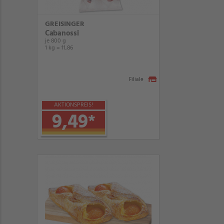
GREISINGER
Cabanossi
je 800 g
1 kg = 11,86
Filiale
AKTIONSPREIS!
9,49
*