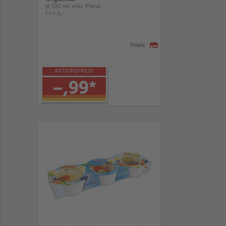
je 330 ml, exkl. Pfand
1 l = 3,–
Filiale
AKTIONSPREIS!
–,99
*