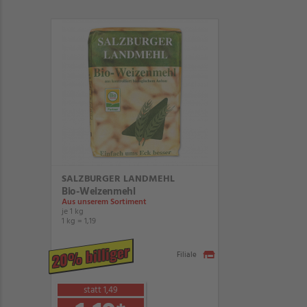
SALZBURGER LANDMEHL
Bio-Weizenmehl
Aus unserem Sortiment
je 1 kg
1 kg = 1,19
20% billiger
Filiale
statt 1,49