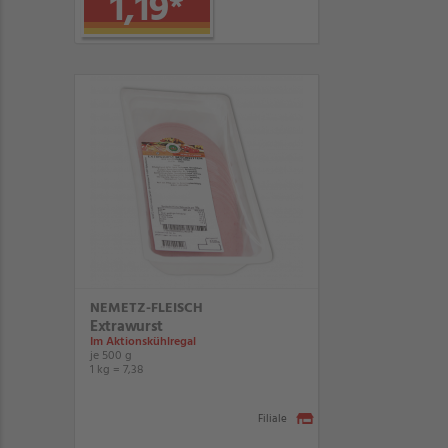
1,19
*
NEMETZ-FLEISCH
Extrawurst
Im Aktionskühlregal
je 500 g
1 kg = 7,38
Filiale