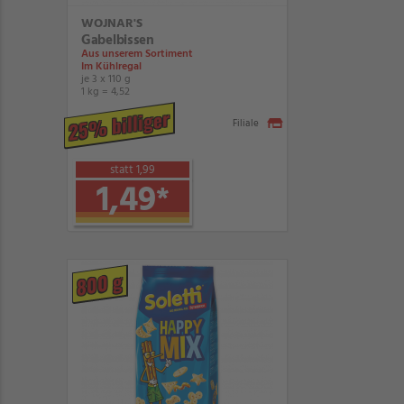
WOJNAR'S
Gabelbissen
Aus unserem Sortiment
Im Kühlregal
je 3 x 110 g
1 kg = 4,52
25% billiger
Filiale
statt 1,99
1,49
*
800 g