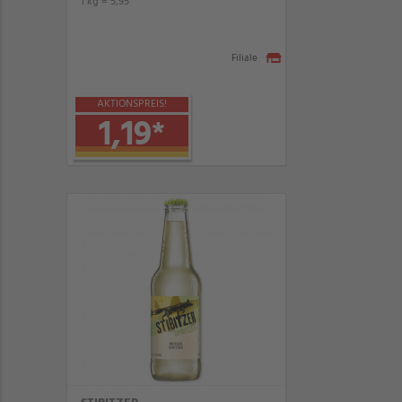
1 kg = 5,95
Filiale
AKTIONSPREIS!
1,19
*