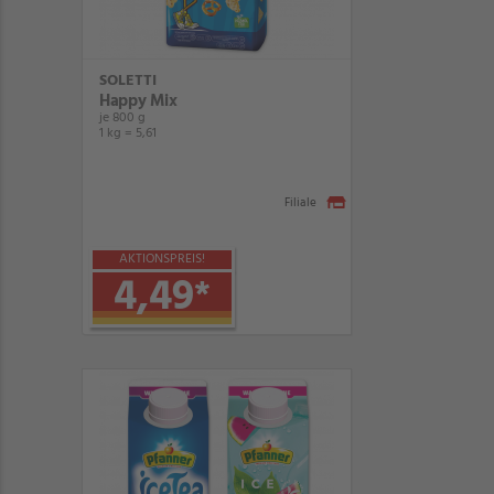
SOLETTI
Happy Mix
je 800 g
1 kg = 5,61
Filiale
AKTIONSPREIS!
4,49
*