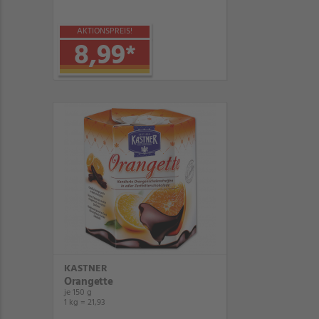
AKTIONSPREIS!
8,99
*
KASTNER
Orangette
je 150 g
1 kg = 21,93