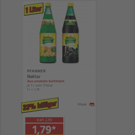
1 Liter
PFANNER
Nektar
Aus unserem Sortiment
je 1 l, exkl. Pfand
1 l = 1,79
33% billiger
Filiale
statt 2,69
1,79
*