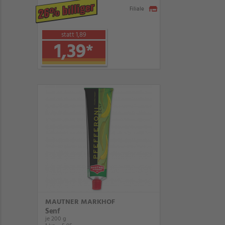
26% billiger
Filiale
statt 1,89
1,39
*
MAUTNER MARKHOF
Senf
je 200 g