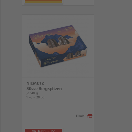
NIEMETZ
Süsse Bergspitzen
je 140 g
1 kg = 28,50
Filiale
AKTIONSPREIS!