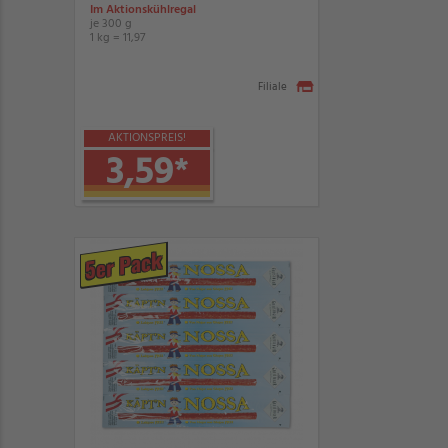
Im Aktionskühlregal
je 300 g
1 kg = 11,97
Filiale
AKTIONSPREIS!
3,59
*
5er Pack