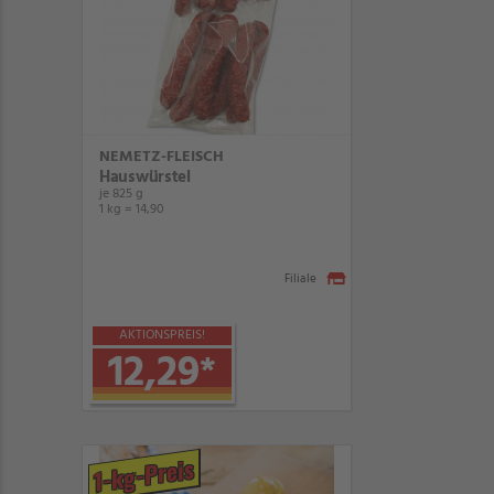
NEMETZ-FLEISCH
Hauswürstel
je 825 g
1 kg = 14,90
Filiale
AKTIONSPREIS!
12,29
*
1-kg-Preis