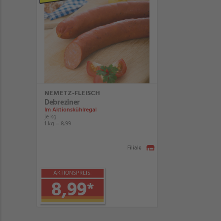
NEMETZ-FLEISCH
Debreziner
Im Aktionskühlregal
je kg
1 kg = 8,99
Filiale
AKTIONSPREIS!
8,99
*