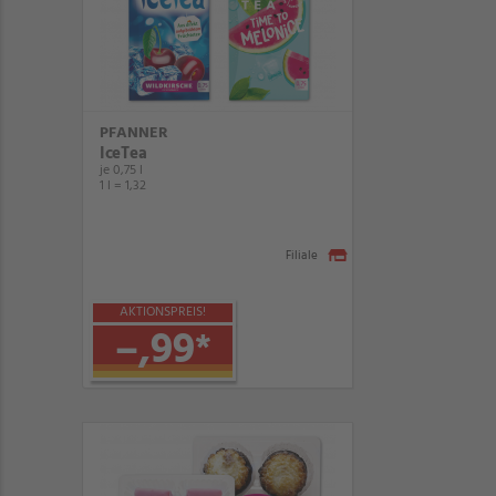
PFANNER
IceTea
je 0,75 l
1 l = 1,32
Filiale
AKTIONSPREIS!
–,99
*