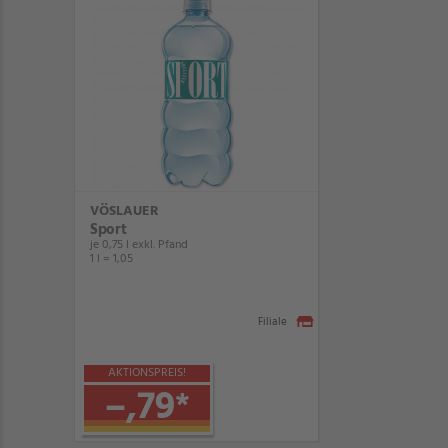
VÖSLAUER
Sport
je 0,75 l exkl. Pfand
1 l = 1,05
Filiale
AKTIONSPREIS!
–,79
*