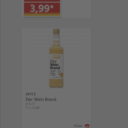
3,99
*
SPITZ
Eier Wein Brand
je 0,7 l
1 l = 12,84
Filiale