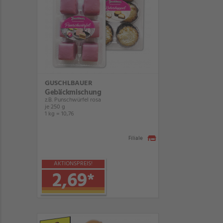
GUSCHLBAUER
Gebäckmischung
z.B. Punschwürfel rosa
je 250 g
1 kg = 10,76
Filiale
AKTIONSPREIS!
2,69
*