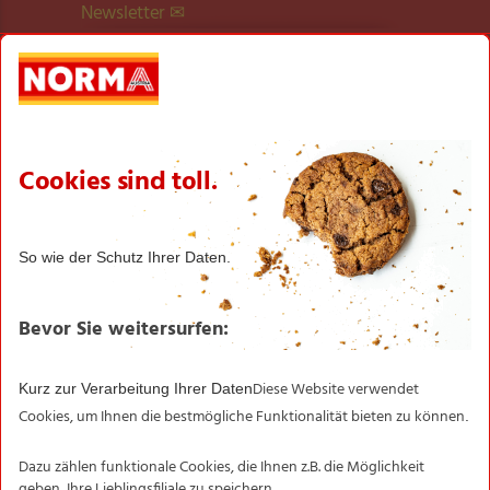
Newsletter ✉
Newsletter­anmeldung
Filialen
Informationen
NORMA-Garantie
Transparente Fischerei
Aktionsartikel
Sortimentsartikel
Unternehmen
Karriere
Expansion
Kontakt
Karriere