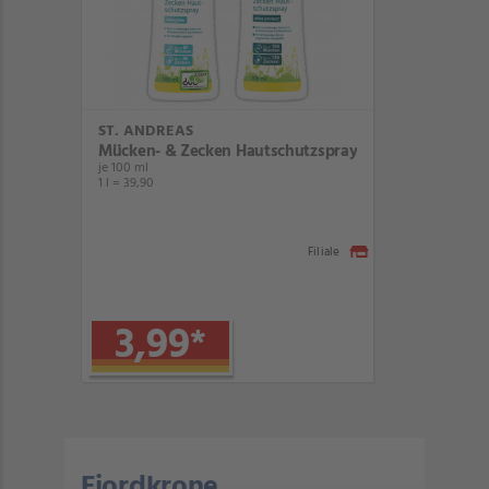
ST. ANDREAS
Mücken- & Zecken Hautschutzspray
je 100 ml
1 l = 39,90
Filiale
3,99
*
Fjordkrone