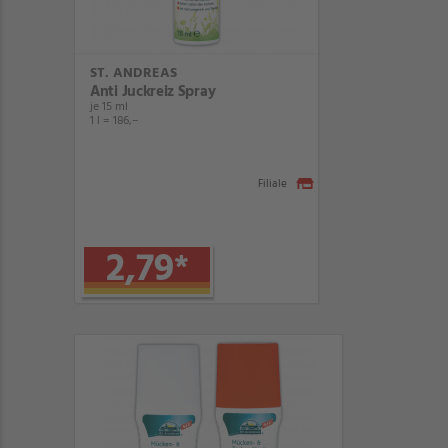
ST. ANDREAS
Anti Juckreiz Spray
je 15 ml
1 l = 186,–
Filiale
2,79
*