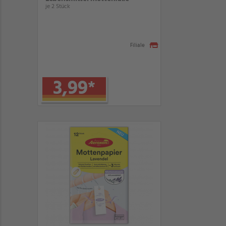
je 2 Stück
Filiale
3,99
*