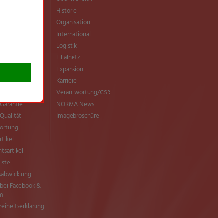
ittel­
Historie
wendung
Organisation
ern
International
sche Masthuhn-
Logistik
e
Filialnetz
MA-Richtlinien
Einkauf
Expansion
e Vielfalt
Karriere
 NORMA
Verantwortung/CSR
Garantie
NORMA News
ualität
Imagebroschüre
ortung
rtikel
tsartikel
liste
sabwicklung
ei Facebook &
am
freiheitserklärung