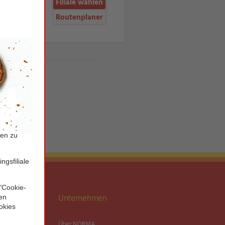
Filiale wählen
Routenplaner
ationen
Unternehmen
MA Plus App
Über NORMA