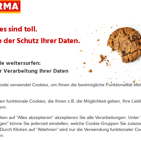
Neueröffnet seit
ug
© OpenStreetMap
13.07.2026
 unseres
Angebote...
Sortiment
Filialen
Inform
meldung
Caffeciao
Filialfinder
Die NOR