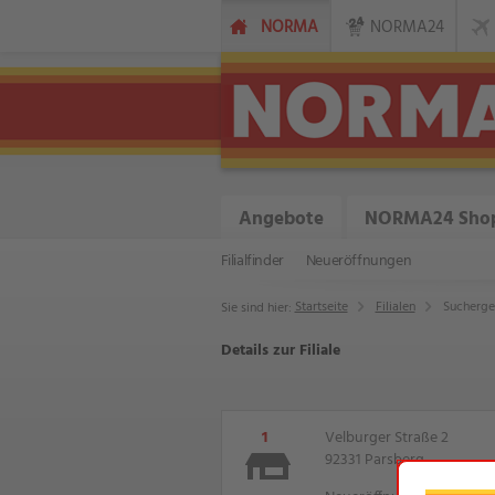
NORMA
NORMA24
Angebote
NORMA24 Sho
Filialfinder
Neueröffnungen
Startseite
Filialen
Sucherge
Sie sind hier:
Details zur Filiale
1
Velburger Straße 2
92331 Parsberg