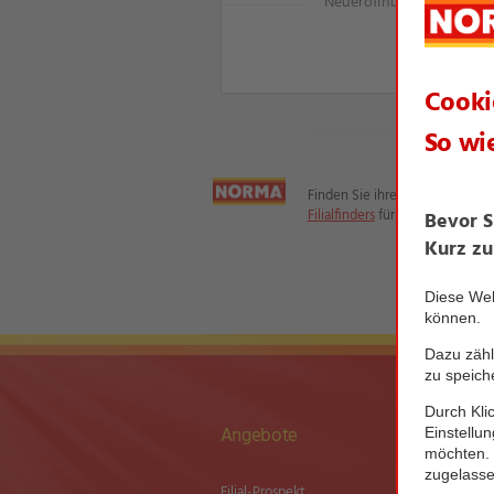
Neueröffnung nach Umz
Finden Sie ihre Filiale mit Hilfe
Filialfinders
für Ihre regionalen 
Angebote
Newsletter
Filial-Prospekt
Newsletter­an