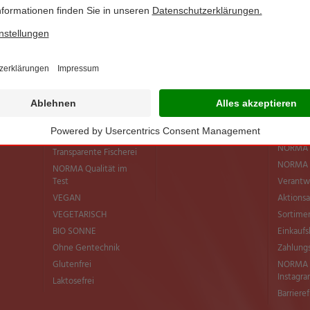
NORMA Connect
Neueröffnungen
Lebensm
Mobilfunkwelt
versch
verhind
Dauerhafte
Preissenkungen
Europäi
Initiativ
Grillsaison 2026
Die NOR
Bio Sonne / Draußen
für den 
genießen
Regional
NORMA-Rezepte
Bio bei
NEU im Sortiment
NORMA 
Transparente Fischerei
NORMA Q
NORMA Qualität im
Test
Verantw
VEGAN
Aktionsa
VEGETARISCH
Sortimen
BIO SONNE
Einkaufs
Ohne Gentechnik
Zahlung
Glutenfrei
NORMA b
Instagr
Laktosefrei
Barriere