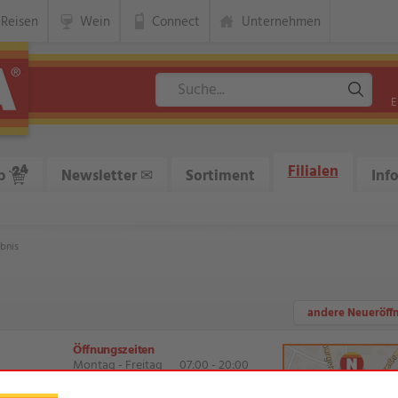
Reisen
Wein
Connect
Unternehmen
E
Filialen
p
Newsletter
✉
Sortiment
Inf
bnis
andere Neueröff
Öffnungszeiten
Montag - Freitag
07:00 - 20:00
Samstag
07:00 - 20:00