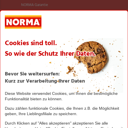
NORMA Garantie
NORMA Qualität
Verantwortung
Aktionsartikel
Sortimentsartikel
Einkaufsliste
Zahlungsabwicklung
NORMA bei Facebook & Instagram
Barrierefreiheitserklärung
Unternehmen
Über NORMA
Historie
Organisation
International
Logistik
Filialnetz
Expansion