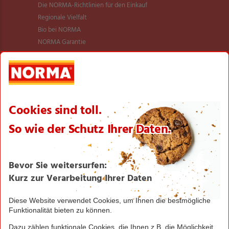
Die NORMA-Richtlinien für den Einkauf
Regionale Vielfalt
Bio bei NORMA
NORMA Garantie
NORMA Qualität
Verantwortung
Aktionsartikel
Sortimentsartikel
Einkaufsliste
Zahlungsabwicklung
NORMA bei Facebook & Instagram
Barrierefreiheitserklärung
Unternehmen
Über NORMA
Historie
Organisation
International
Logistik