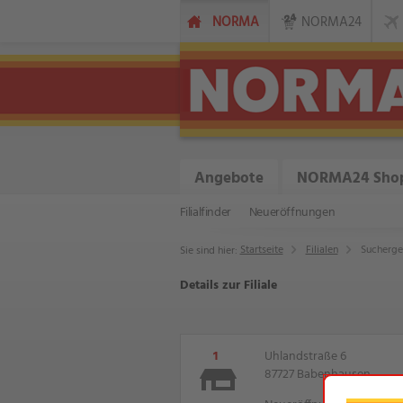
NORMA
NORMA24
Angebote
NORMA24 Sho
Filialfinder
Neueröffnungen
Startseite
Filialen
Sucherge
Sie sind hier:
Details zur Filiale
1
Uhlandstraße 6
87727 Babenhausen