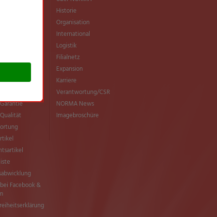
ittel­
Historie
wendung
Organisation
ern
International
sche Masthuhn-
Logistik
e
Filialnetz
MA-Richtlinien
Einkauf
Expansion
e Vielfalt
Karriere
 NORMA
Verantwortung/CSR
Garantie
NORMA News
ualität
Imagebroschüre
ortung
rtikel
tsartikel
liste
sabwicklung
ei Facebook &
am
freiheitserklärung