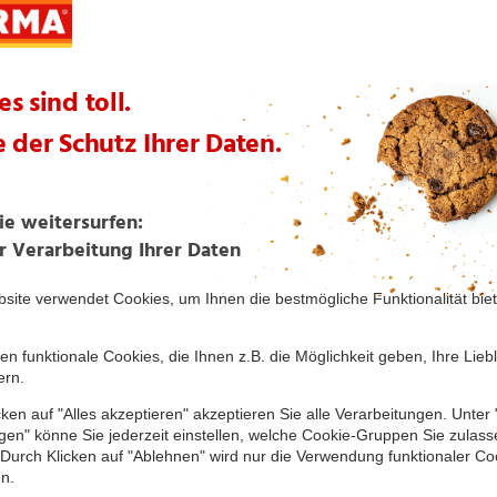
terung
© OpenStreetMap
hr!
 unseres
Angebote...
Sortiment
Filialen
Inform
meldung
Caffeciao
Filialfinder
Die NOR