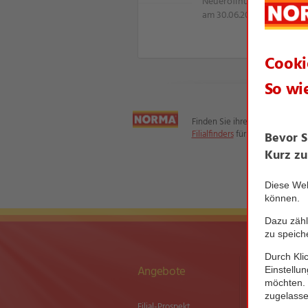
Neueröffnung nach Erwei
am 30.06.2025 ab 07:00 U
Finden Sie ihre Filiale mit Hilfe
Filialfinders
für Ihre regionalen 
Angebote
Newsletter
Filial-Prospekt
Newsletter­an