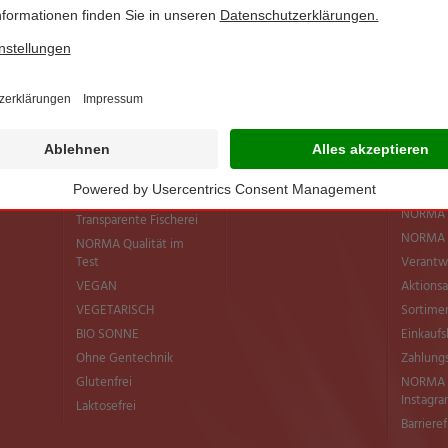
NORMA Connect
Neueröffnungen
Lebensm
Mobilfunkwelt
versch
verhind
Dauerhafte
Preissenkungen
Europäi
Initiativ
Grillsaison 2026
Die NOR
Bio Sonne / Draußen
für den 
genießen
Regional
NORMA-Rezepte
Bio bei
NEU im Sortiment
NORMA 
Transparente Fischerei
NORMA Q
NORMA Qualität im
Test
Verantw
VEGAN
Aktionsa
VEGETARISCH
Sortimen
BIO SONNE
Einkaufs
Ohne Gentechnik
Zahlung
Glutenfrei
NORMA b
Instagr
Laktosefrei
Barriere