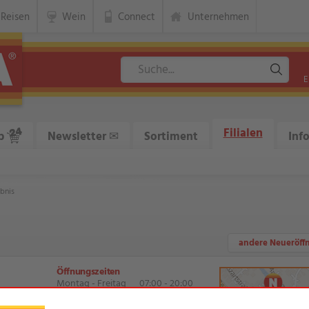
Reisen
Wein
Connect
Unternehmen
E
Filialen
p
Newsletter
✉
Sortiment
Inf
bnis
andere Neueröff
Öffnungszeiten
Montag - Freitag
07:00 - 20:00
Samstag
07:00 - 20:00