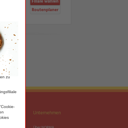
Filiale wählen
Routenplaner
ationen
Unternehmen
MA Plus App
Über NORMA